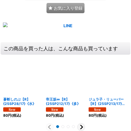
お気に入り登録
この商品を買った人は、こんな商品も買っています
蒼斬しのぶ【R】
帝王坂∞【R】
ジュラ子・リューバー
{25SP28/17}《水》
{25SP212/17}《多》
【R】{25SP213/17}
《多》
80
円
(税込)
80
円
(税込)
80
円
(税込)