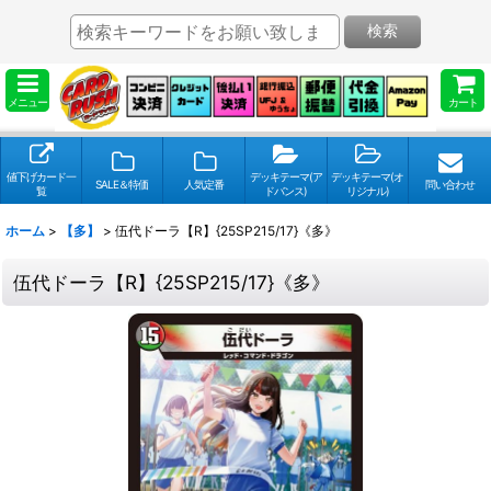
検索
メニュー
カート
値下げカード一
デッキテーマ(ア
デッキテーマ(オ
SALE＆特価
人気定番
問い合わせ
覧
ドバンス)
リジナル)
ホーム
>
【多】
>
伍代ドーラ【R】{25SP215/17}《多》
伍代ドーラ【R】{25SP215/17}《多》