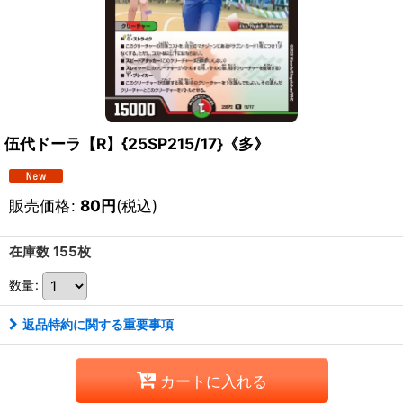
伍代ドーラ【R】{25SP215/17}《多》
販売価格
:
80
円
(税込)
在庫数 155枚
数量
:
返品特約に関する重要事項
カートに入れる