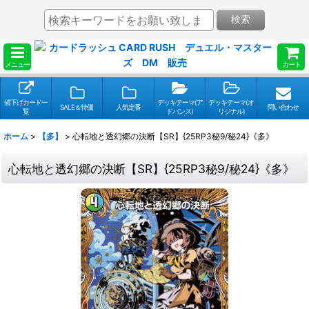
検索
メニュー
カート
値下げカード一
デッキテーマ(ア
デッキテーマ(オ
SALE＆特価
人気定番
問い合わせ
覧
ドバンス)
リジナル)
ホーム
>
【多】
>
心転地と透幻郷の決断【SR】{25RP3秘9/秘24}《多》
心転地と透幻郷の決断【SR】{25RP3秘9/秘24}《多》