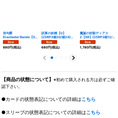
俳句爵
試算の妖精【U】
魔誕の封殺ディアス
Dracheder’Bande【SR
{25RP3秘20/秘24}
Z【SR】{25RP3秘12/
】{25RP3秘8/秘24}
《光》
秘24}《多》
《多》
880
円
(税込)
680
円
(税込)
1,780
円
(税込)
【商品の状態について】
※初めて購入される方は必ずご確
認下さい。
●カードの状態表記についての詳細は
こちら
●スリーブの状態表記についての詳細は
こちら