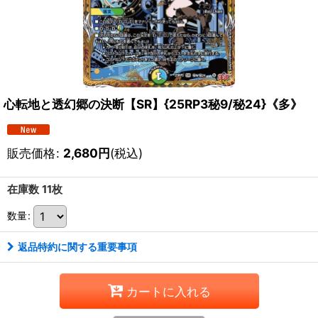
心転地と透幻郷の決断【SR】{25RP3秘9/秘24}《多》
販売価格
:
2,680
円
(税込)
在庫数 11枚
数量
:
返品特約に関する重要事項
カートに入れる