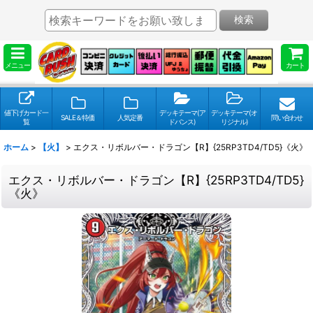
検索
メニュー
カート
値下げカード一
デッキテーマ(ア
デッキテーマ(オ
SALE＆特価
人気定番
問い合わせ
覧
ドバンス)
リジナル)
ホーム
>
【火】
>
エクス・リボルバー・ドラゴン【R】{25RP3TD4/TD5}《火》
エクス・リボルバー・ドラゴン【R】{25RP3TD4/TD5}
《火》