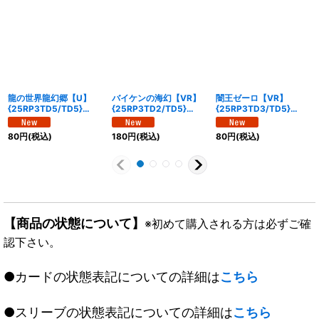
龍の世界龍幻郷【U】
バイケンの海幻【VR】
闇王ゼーロ【VR】
{25RP3TD5/TD5}
{25RP3TD2/TD5}
{25RP3TD3/TD5}
《多》
《水》
《闇》
80
円
(税込)
180
円
(税込)
80
円
(税込)
【商品の状態について】
※初めて購入される方は必ずご確
認下さい。
●カードの状態表記についての詳細は
こちら
●スリーブの状態表記についての詳細は
こちら