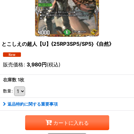
とこしえの超人【U】{25RP3SP5/SP5}《自然》
販売価格
:
3,980
円
(税込)
在庫数 1枚
数量
:
返品特約に関する重要事項
カートに入れる