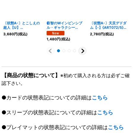
〔状態A-〕とこしえの
叡智のWインビンシブ
〔状態A-〕天災デドダ
超人【U】
ル・ギャラクシー
ム【-】{ART072/5}
{25RP3SP5/SP5}《自
【SR】{26RP1秘2/秘
《多》
3,680
円
(税込)
2,780
円
(税込)
然》
24}《光》
1,480
円
(税込)
【商品の状態について】
※初めて購入される方は必ずご確
認下さい。
●カードの状態表記についての詳細は
こちら
●スリーブの状態表記についての詳細は
こちら
●プレイマットの状態表記についての詳細は
こちら