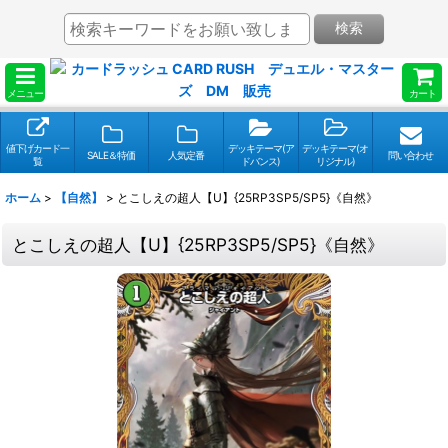
検索
メニュー
カート
値下げカード一
デッキテーマ(ア
デッキテーマ(オ
SALE＆特価
人気定番
問い合わせ
覧
ドバンス)
リジナル)
ホーム
>
【自然】
>
とこしえの超人【U】{25RP3SP5/SP5}《自然》
とこしえの超人【U】{25RP3SP5/SP5}《自然》