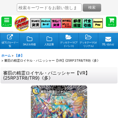
検索
メニュー
カート
値下げカード一
デッキテーマ(ア
デッキテーマ(オ
SALE＆特価
人気定番
問い合わせ
覧
ドバンス)
リジナル)
ホーム
>
【多】
>
審罰の精霊ロイヤル・パニッシャー【VR】{25RP3TR8/TR9}《多》
審罰の精霊ロイヤル・パニッシャー【VR】
{25RP3TR8/TR9}《多》