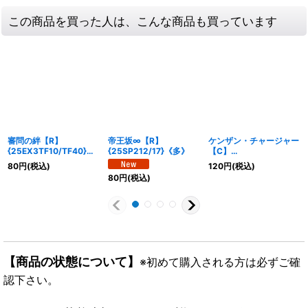
この商品を買った人は、こんな商品も買っています
審問の絆【R】
帝王坂∞【R】
ケンザン・チャージャー
{25EX3TF10/TF40}
{25SP212/17}《多》
【C】
《多》
{25EX3TF33/TF40}
80
円
(税込)
120
円
(税込)
《光》
80
円
(税込)
【商品の状態について】
※初めて購入される方は必ずご確
認下さい。