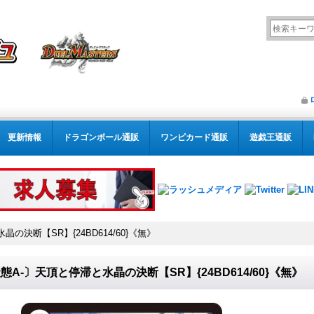
更新情報
ドラゴンボール通販
ワンピカード通販
遊戯王通販
の決断【SR】{24BD614/60}《無》
態A-〕天頂と停滞と水晶の決断【SR】{24BD614/60}《無》