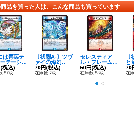
の商品を買った人は、こんな商品も買っています
には青葉テ
〔状態A-〕ツヴ
セレスティア
〔
ーテーショ
ァイの海幻
ル・フレーム
と
がつお
円
(税込)
【C】{RP2156/
70円
(税込)
【C】{24BD65
50円
(税込)
【S
70
{22RP11
76}《水》
9/60}《火》
5/
 87枚
在庫数 2枚
在庫数 88枚
在庫
4}《水》