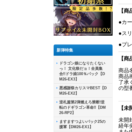
【商
●カ
●ス
●プ
新弾特集
【商
ドラゴン娘になりたくない
っ！ 文化祭だョ！全員集
商品
合!!ドラ娘100％パック【D
商品
M26-EX3】
了承
の型
悪感謝祭カリスマBEST【D
M26-EX2】
逆札篇第2弾燃えろ禁断!逆
転のドギラゴン革命!!【DM
【未
26-RP2】
未開
ますますつよいパック25の
経年
援軍【DM26-EX1】
また