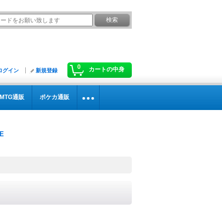
0
カートの中身
ログイン
新規登録
MTG通販
ポケカ通販