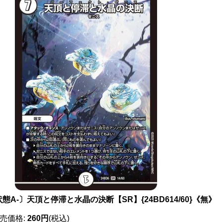
態A-〕天頂と停滞と水晶の決断【SR】{24BD614/60}《無》
売価格
:
260円
(税込)