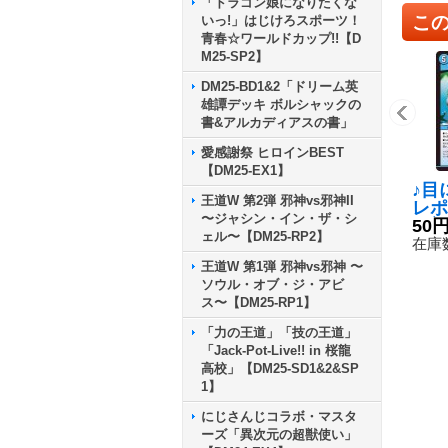
「ドラゴン娘になりたくな
こ
いっ!」はじけろスポーツ！
青春☆ワールドカップ!!【D
M25-SP2】
DM25-BD1&2「ドリーム英
雄譚デッキ ボルシャックの
書&アルカディアスの書」
愛感謝祭 ヒロインBEST
【DM25-EX1】
♪目
王道W 第2弾 邪神vs邪神II
レポ
〜ジャシン・イン・ザ・シ
ン初
50
ェル〜【DM25-RP2】
【R】
在庫数
3/7
王道W 第1弾 邪神vs邪神 〜
ソウル・オブ・ジ・アビ
ス〜【DM25-RP1】
「力の王道」「技の王道」
「Jack-Pot-Live!! in 桜龍
高校」【DM25-SD1&2&SP
1】
にじさんじコラボ・マスタ
ーズ「異次元の超獣使い」