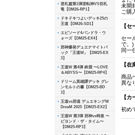
逆札篇第1弾逆転神VS切札
未開
竜【DM26-RP1】
ご購
ドキドキつよいデッキ25の
王道【DM26-SD1】
【セ
エピソード4パンドラ・ウ
セー
ォーズ【DM25-EX4】
で。)
邪神爆発デュエナマイトパ
同一
ック「王道W」【DM25-EX
3】
【在
王道W 第4弾 終淵 〜LOVE
＆ABYSS〜【DM25-RP4】
商品
ドリーム英雄譚デッキ グレ
異な
ンモルトの書【DM25-BD
3】
【カ
王道vs邪道 デュエキングW
DreaM 2025【DM25-EX2】
初め
王道W 第3弾 邪神vs時皇 〜
ビヨンド・ザ・タイム〜
【DM25-RP3】