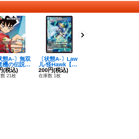
状態A-〕無双
〔状態A-〕Law
偽りの名ルカニ
竜機の伝説
儿-怪Hawk【S
ド【R】{24BD6
R】{EX153
円
(税込)
R】{22RP2S4/S
200円
(税込)
37/60}《火》
50円
(税込)
50}《多》
8}《水》
数 21枚
在庫数 1枚
在庫数 72枚