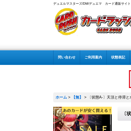
デュエルマスターズ/DM/デュエマ カード通販サイト
問い合わせ
ご利用案内
状態表記
ホーム
>
【無】
>
〔状態A-〕天頂と停滞と水晶
〔状