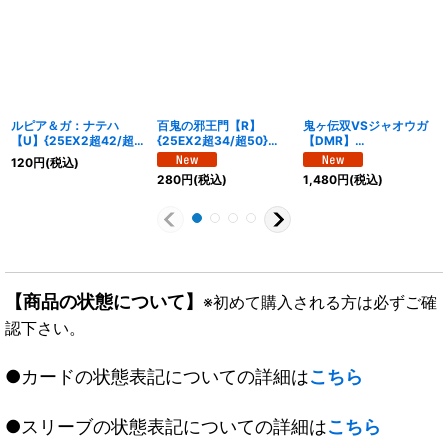
ルピア＆ガ：ナテハ
百鬼の邪王門【R】
鬼ヶ伝双VSジャオウガ
【U】{25EX2超42/超
{25EX2超34/超50}
【DMR】
50}《闇》
《多》
{25EX2DM2/DM4}
120
円
(税込)
《多》
280
円
(税込)
1,480
円
(税込)
【商品の状態について】
※初めて購入される方は必ずご確
認下さい。
●カードの状態表記についての詳細は
こちら
●スリーブの状態表記についての詳細は
こちら