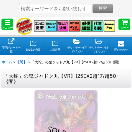
検索
メニュー
カート
値下げカード一
デッキテーマ(ア
デッキテーマ(オ
SALE＆特価
人気定番
問い合わせ
覧
ドバンス)
リジナル)
ホーム
>
【闇】
>
「大蛇」の鬼ジャドク丸【VR】{25EX2超17/超50}《闇》
「大蛇」の鬼ジャドク丸【VR】{25EX2超17/超50}
《闇》