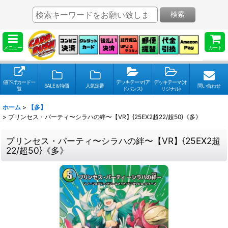
検索
メニュー
カート
値下げカード一
デッキテーマ(ア
デッキテーマ(オ
SALE＆特価
人気定番
問い合わせ
覧
ドバンス)
リジナル)
ホーム
>
【多】
>
プリンセス・パーティ〜シラハの絆〜【VR】{25EX2超22/超50}《多》
プリンセス・パーティ〜シラハの絆〜【VR】{25EX2超
22/超50}《多》