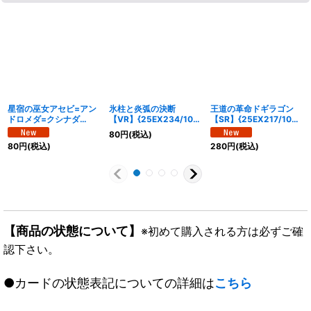
星宿の巫女アセビ=アン
氷柱と炎弧の決断
王道の革命ドギラゴン
ドロメダ=クシナダ
【VR】{25EX234/105}
【SR】{25EX217/105}
【VR】{25EX239/105}
《多》
《多》
80
円
(税込)
《多》
80
円
(税込)
280
円
(税込)
【商品の状態について】
※初めて購入される方は必ずご確
認下さい。
●カードの状態表記についての詳細は
こちら