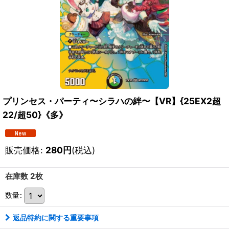
プリンセス・パーティ〜シラハの絆〜【VR】{25EX2超
22/超50}《多》
販売価格
:
280
円
(税込)
在庫数 2枚
数量
:
返品特約に関する重要事項