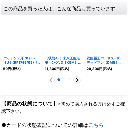
この商品を買った人は、こんな商品も買っています
バッテン＜牙.Star＞
〔状態A-〕未来王龍モ
双龍覇王バーサス=ザ=
【U】{RP1749/95}《自
モキングJO【KGM】
デッドマン【DMR】
然》
{RP201S/20}《多》
{25EX2DM4秘/DM4}
50
円
(税込)
11,800
円
(税込)
29,800
円
(税込)
《自然》
【商品の状態について】
※初めて購入される方は必ずご確
認下さい。
●カードの状態表記についての詳細は
こちら