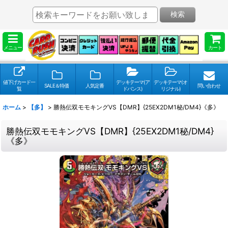
検索
メニュー
カート
値下げカード一
デッキテーマ(ア
デッキテーマ(オ
SALE＆特価
人気定番
問い合わせ
覧
ドバンス)
リジナル)
ホーム
>
【多】
>
勝熱伝双モモキングVS【DMR】{25EX2DM1秘/DM4}《多》
勝熱伝双モモキングVS【DMR】{25EX2DM1秘/DM4}
《多》