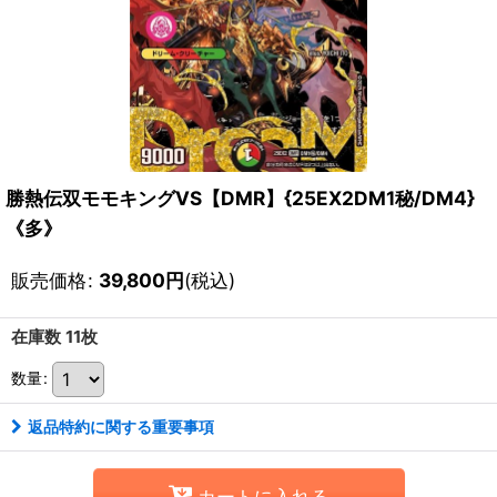
勝熱伝双モモキングVS【DMR】{25EX2DM1秘/DM4}
《多》
販売価格
:
39,800
円
(税込)
在庫数 11枚
数量
:
返品特約に関する重要事項
カートに入れる