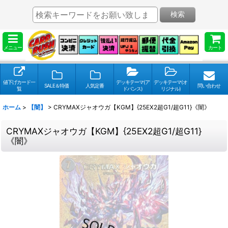
検索
メニュー
カート
値下げカード一
デッキテーマ(ア
デッキテーマ(オ
SALE＆特価
人気定番
問い合わせ
覧
ドバンス)
リジナル)
ホーム
>
【闇】
>
CRYMAXジャオウガ【KGM】{25EX2超G1/超G11}《闇》
CRYMAXジャオウガ【KGM】{25EX2超G1/超G11}
《闇》