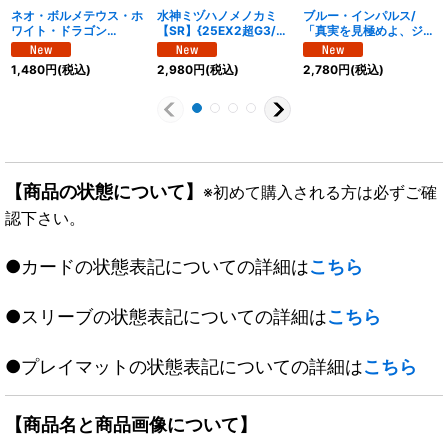
ネオ・ボルメテウス・ホ
水神ミヅハノメノカミ
ブルー・インパルス/
ワイト・ドラゴン
【SR】{25EX2超G3/超
「真実を見極めよ、ジョ
【SR】{25EX2超G10/
G11}《水》
ニー！」【SR】
超G11}《多》
{25EX3STR3/STR5}
1,480
円
(税込)
2,980
円
(税込)
2,780
円
(税込)
《水》
【商品の状態について】
※初めて購入される方は必ずご確
認下さい。
●カードの状態表記についての詳細は
こちら
●スリーブの状態表記についての詳細は
こちら
●プレイマットの状態表記についての詳細は
こちら
【商品名と商品画像について】