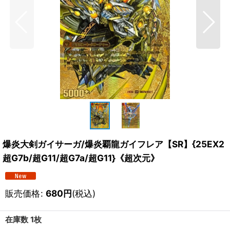
爆炎大剣ガイサーガ/爆炎覇龍ガイフレア【SR】{25EX2
超G7b/超G11/超G7a/超G11}《超次元》
販売価格
:
680
円
(税込)
在庫数 1枚