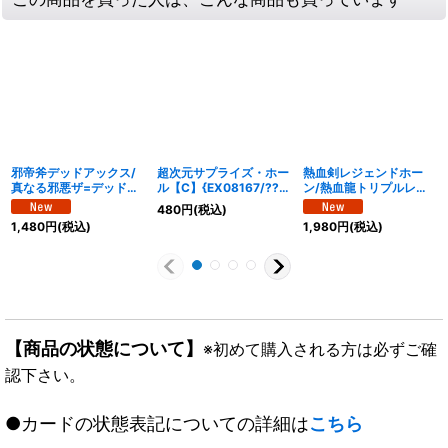
邪帝斧デッドアックス/
超次元サプライズ・ホー
熱血剣レジェンドホー
真なる邪悪ザ=デッドマ
ル【C】{EX08167/???}
ン/熱血龍トリプルレジ
ン【SR】{25EX2超
《光》
ェンド【VR】
480
円
(税込)
G8b/超G11/超G8a/超
{25BD3SP6b/SP8/SP
1,480
円
(税込)
1,980
円
(税込)
G11}《超次元》
6a/SP8}《超次元》
【商品の状態について】
※初めて購入される方は必ずご確
認下さい。
●カードの状態表記についての詳細は
こちら