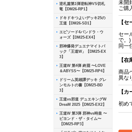
未開
逆札篇第1弾逆転神VS切札
ご購
竜【DM26-RP1】
ドキドキつよいデッキ25の
【セ
王道【DM26-SD1】
エピソード4パンドラ・ウ
セー
ォーズ【DM25-EX4】
で。)
同一
邪神爆発デュエナマイトパ
ック「王道W」【DM25-EX
3】
【在
王道W 第4弾 終淵 〜LOVE
＆ABYSS〜【DM25-RP4】
商品
異な
ドリーム英雄譚デッキ グレ
ンモルトの書【DM25-BD
3】
【カ
王道vs邪道 デュエキングW
初め
DreaM 2025【DM25-EX2】
王道W 第3弾 邪神vs時皇 〜
ビヨンド・ザ・タイム〜
【DM25-RP3】