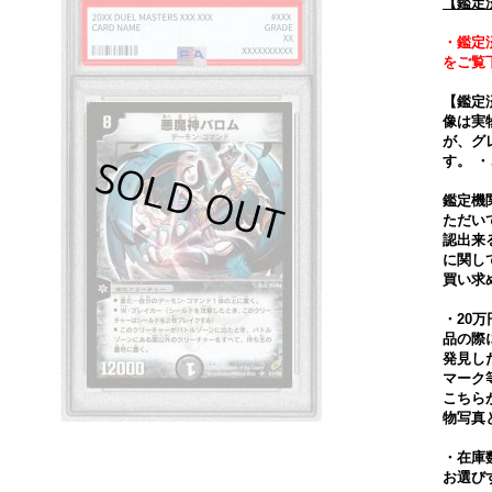
【鑑定
・鑑定
をご覧
【鑑定
像は実
が、グ
す。 
鑑定機
ただい
認出来
に関し
買い求
・20
品の際
発見し
マーク
こちら
物写真
・在庫
お選び