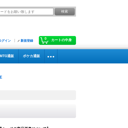
0
カートの中身
ログイン
新規登録
MTG通販
ポケカ通販