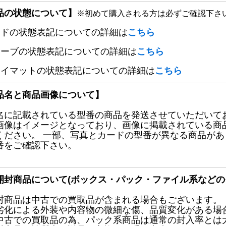
品の状態について】
※初めて購入される方は必ずご確認下さ
ードの状態表記についての詳細は
こちら
リーブの状態表記についての詳細は
こちら
レイマットの状態表記についての詳細は
こちら
品名と商品画像について】
名に記載されている型番の商品を発送させていただいて
画像はイメージとなっており、画像に掲載されている商
ください。 一部、写真とカードの型番が異なる商品が
番をご確認下さい。
開封商品について(ボックス・パック・ファイル系などの
封商品は中古での買取品が含まれる場合もございます。
劣化による外装や内容物の微細な傷、品質変化がある場
中古での買取品の為、パック系商品は通常の封入率とは