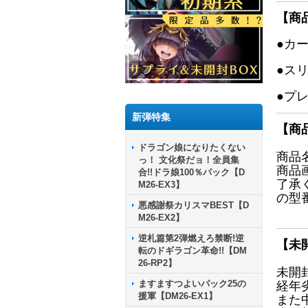
【商
●カ
●ス
●プ
新弾特集
【商
ドラゴン娘になりたくない
商品
っ！ 文化祭だョ！全員集
商品
合!!ドラ娘100％パック【D
了承
M26-EX3】
の型
悪感謝祭カリスマBEST【D
M26-EX2】
逆札篇第2弾燃えろ禁断!逆
【未
転のドギラゴン革命!!【DM
26-RP2】
未開
ますますつよいパック25の
経年
援軍【DM26-EX1】
また