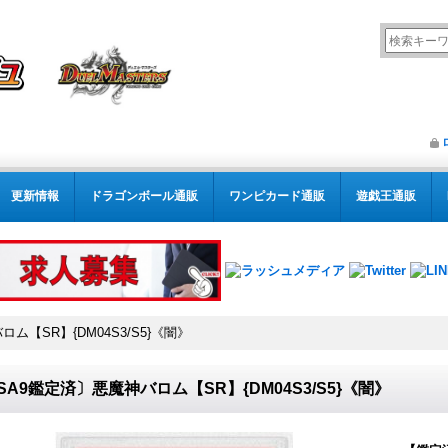
更新情報
ドラゴンボール通販
ワンピカード通販
遊戯王通販
ム【SR】{DM04S3/S5}《闇》
SA9鑑定済〕悪魔神バロム【SR】{DM04S3/S5}《闇》