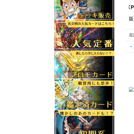
〔P
販
在