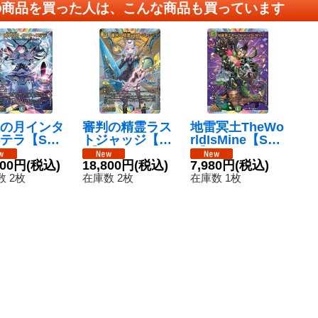
の商品を買った人は、こんな商品も買っています
の月インタ
審判の精霊ラス
地雷冥土TheWo
テラ【S
トジャッジ【S
rldIsMine【S
24EX4秘5
R】{24EX4秘1
R】{24EX4秘9
秘10}《多》
800円
(税込)
超/秘10}《多》
18,800円
(税込)
超/秘10}《多》
7,980円
(税込)
 2枚
在庫数 2枚
在庫数 1枚