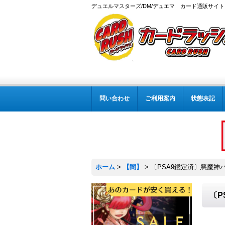
デュエルマスターズ/DM/デュエマ カード通販サイト
問い合わせ
ご利用案内
状態表記
ホーム
>
【闇】
>
〔PSA9鑑定済〕悪魔神バロ
〔P