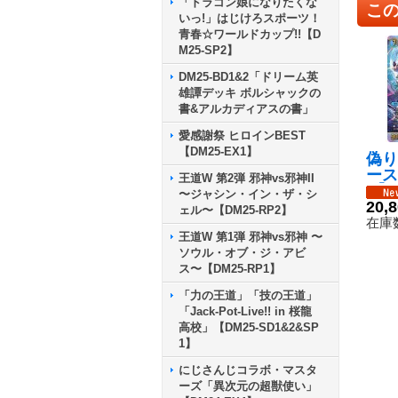
「ドラゴン娘になりたくな
こ
いっ!」はじけろスポーツ！
青春☆ワールドカップ!!【D
M25-SP2】
DM25-BD1&2「ドリーム英
雄譚デッキ ボルシャックの
書&アルカディアスの書」
愛感謝祭 ヒロインBEST
【DM25-EX1】
偽り
ース
王道W 第2弾 邪神vs邪神II
R】{
〜ジャシン・イン・ザ・シ
超/
20,
ェル〜【DM25-RP2】
在庫数
王道W 第1弾 邪神vs邪神 〜
ソウル・オブ・ジ・アビ
ス〜【DM25-RP1】
「力の王道」「技の王道」
「Jack-Pot-Live!! in 桜龍
高校」【DM25-SD1&2&SP
1】
にじさんじコラボ・マスタ
ーズ「異次元の超獣使い」