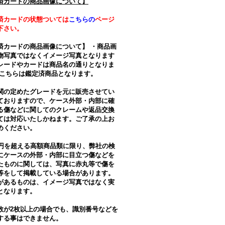
済カードの商品画像について】
済カードの状態ついては
こちらの
ページ
下さい。
済カードの商品画像について】 ・商品画
物写真ではなくイメージ写真となります
レードやカードは商品名の通りとなりま
・こちらは鑑定済商品となります。
関の定めたグレードを元に販売させてい
ておりますので、ケース外部・内部に確
る傷などに関してのクレームや返品交換
ては対応いたしかねます。ご了承の上お
めください。
万円を超える高額商品類に限り、弊社の検
にケースの外部・内部に目立つ傷などを
たものに関しては、写真に赤丸等で傷を
等をして掲載している場合があります。
があるものは、イメージ写真ではなく実
となります。
数が2枚以上の場合でも、識別番号などを
する事はできません。