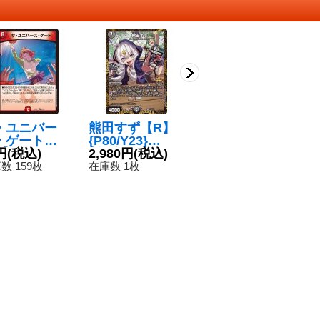
・ユニバー
熊田すず【R】
メガ・マグマ・
審
・ゲート
{P80/Y23}
ドラゴン【S
ト
】{25EX14
円
(税込)
《闇》
2,980円
(税込)
R】{ART052/5}
780円
(税込)
R
89}《火》
《火》
超
1
数 159枚
在庫数 1枚
在庫数 1点
在