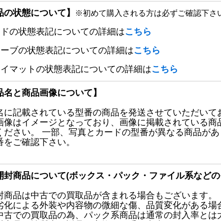
品の状態について】
※初めて購入される方は必ずご確認下さ
ードの状態表記についての詳細は
こちら
リーブの状態表記についての詳細は
こちら
レイマットの状態表記についての詳細は
こちら
品名と商品画像について】
名に記載されている型番の商品を発送させていただいて
画像はイメージとなっており、画像に掲載されている商
ください。 一部、写真とカードの型番が異なる商品が
番をご確認下さい。
開封商品について(ボックス・パック・ファイル系などの
封商品は中古での買取品が含まれる場合もございます。
劣化による外装や内容物の微細な傷、品質変化がある場
中古での買取品の為、パック系商品は通常の封入率とは