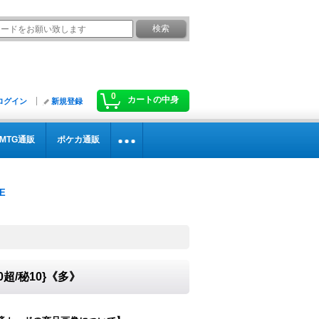
0
カートの中身
ログイン
新規登録
MTG通販
ポケカ通販
超/秘10}《多》