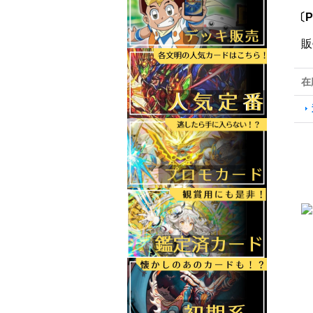
〔P
販
在