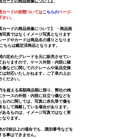
済カードの商品画像について】
済カードの状態ついては
こちらの
ページ
下さい。
済カードの商品画像について】 ・商品画
物写真ではなくイメージ写真となります
レードやカードは商品名の通りとなりま
・こちらは鑑定済商品となります。
関の定めたグレードを元に販売させてい
ておりますので、ケース外部・内部に確
る傷などに関してのクレームや返品交換
ては対応いたしかねます。ご了承の上お
めください。
万円を超える高額商品類に限り、弊社の検
にケースの外部・内部に目立つ傷などを
たものに関しては、写真に赤丸等で傷を
等をして掲載している場合があります。
があるものは、イメージ写真ではなく実
となります。
数が2枚以上の場合でも、識別番号などを
する事はできません。