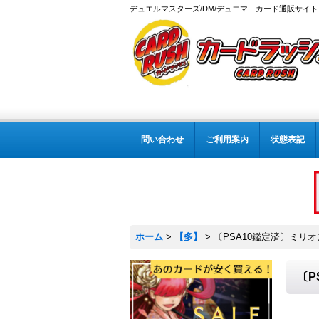
デュエルマスターズ/DM/デュエマ カード通販サイト
問い合わせ
ご利用案内
状態表記
ホーム
>
【多】
>
〔PSA10鑑定済〕ミリオ
〔P