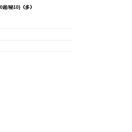
超/秘10}《多》