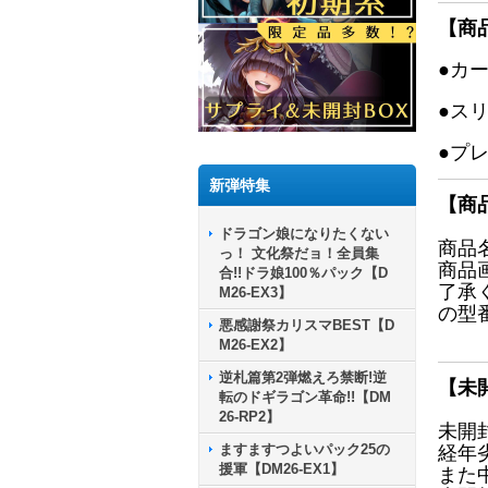
【商
●カ
●ス
●プ
新弾特集
【商
ドラゴン娘になりたくない
商品
っ！ 文化祭だョ！全員集
商品
合!!ドラ娘100％パック【D
了承
M26-EX3】
の型
悪感謝祭カリスマBEST【D
M26-EX2】
逆札篇第2弾燃えろ禁断!逆
【未
転のドギラゴン革命!!【DM
26-RP2】
未開
ますますつよいパック25の
経年
援軍【DM26-EX1】
また