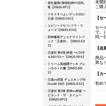
未開
逆札篇第1弾逆転神VS切札
ご購
竜【DM26-RP1】
ドキドキつよいデッキ25の
【セ
王道【DM26-SD1】
エピソード4パンドラ・ウ
セー
ォーズ【DM25-EX4】
で。)
同一
邪神爆発デュエナマイトパ
ック「王道W」【DM25-EX
3】
【在
王道W 第4弾 終淵 〜LOVE
＆ABYSS〜【DM25-RP4】
商品
異な
ドリーム英雄譚デッキ グレ
ンモルトの書【DM25-BD
3】
【カ
王道vs邪道 デュエキングW
初め
DreaM 2025【DM25-EX2】
王道W 第3弾 邪神vs時皇 〜
ビヨンド・ザ・タイム〜
【DM25-RP3】