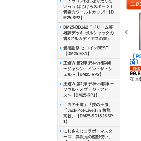
「ドラゴン娘になりたくな
こ
いっ!」はじけろスポーツ！
青春☆ワールドカップ!!【D
M25-SP2】
DM25-BD1&2「ドリーム英
雄譚デッキ ボルシャックの
書&アルカディアスの書」
愛感謝祭 ヒロインBEST
【DM25-EX1】
〔P
済〕
王道W 第2弾 邪神vs邪神II
e:
〜ジャシン・イン・ザ・シ
{22
99,
ェル〜【DM25-RP2】
P5
在庫数
王道W 第1弾 邪神vs邪神 〜
ソウル・オブ・ジ・アビ
ス〜【DM25-RP1】
「力の王道」「技の王道」
「Jack-Pot-Live!! in 桜龍
高校」【DM25-SD1&2&SP
1】
にじさんじコラボ・マスタ
ーズ「異次元の超獣使い」