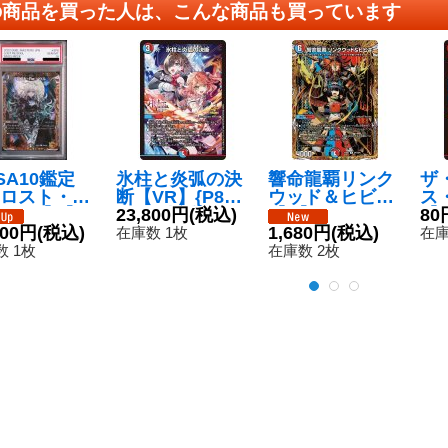
の商品を買った人は、こんな商品も買っています
SA10鑑定
氷柱と炎弧の決
響命龍覇リンク
ザ
ロスト・R
断【VR】{P84/
ウッド＆ヒビキ
ス
ソウル【R】
Y24}《多》
23,800円
(税込)
【R】{25BD3S
【R
80
RP2XSP6/S
800円
(税込)
P7/SP8}《多》
1,680円
(税込)
6/
在庫数 1枚
在庫
}《闇》
 1枚
在庫数 2枚