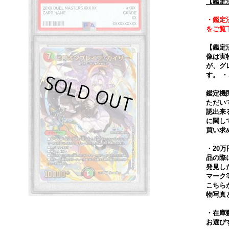
【鑑定
・鑑定
をご覧
【鑑定
像は実
が、グ
す。 
鑑定機
ただい
認出来
に関し
買い求
・20
品の際
発見し
マーク
こちら
物写真
・在庫
お選び