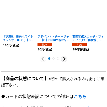
〔状態B〕爆炎ホワイト
アドベント・チャージャ
龍覇皆伝スコッチ・フィ
グレンオー(H.C.)【C】
ー【C】{26RP1秘22/秘
ディック/「勇愛龍、こ
{DM2948/55/Y7}
24}《光》
れぞ爆流の神髄なり」
480
円
(税込)
《火》
【VR】
80
円
(税込)
380
円
(税込)
{25BD3SP5/SP8}《自
然》
【商品の状態について】
※初めて購入される方は必ずご確
認下さい。
●カードの状態表記についての詳細は
こちら