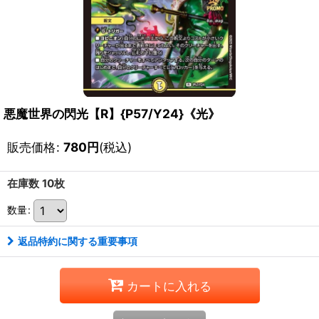
悪魔世界の閃光【R】{P57/Y24}《光》
販売価格
:
780
円
(税込)
在庫数 10枚
数量
:
返品特約に関する重要事項
カートに入れる