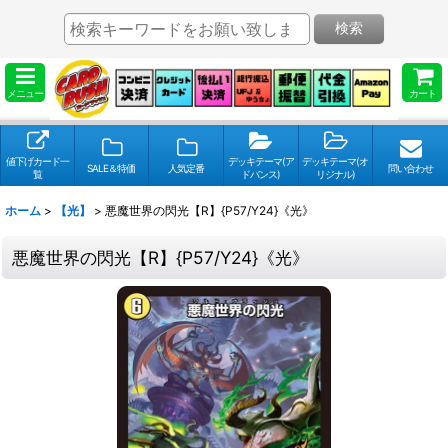
検索
メニュー
カート
値下げカード一
デッキテーマ(ア
デッキテーマ(オ
SALE＆特価
人気定番
問い合わせ
覧
ドバンス)
リジナル)
ホーム
>
【光】
>
悪魔世界の閃光【R】{P57/Y24}《光》
悪魔世界の閃光【R】{P57/Y24}《光》