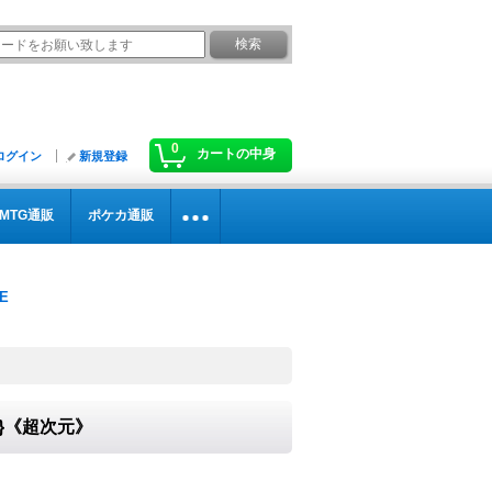
0
カートの中身
ログイン
新規登録
MTG通販
ポケカ通販
0}《超次元》