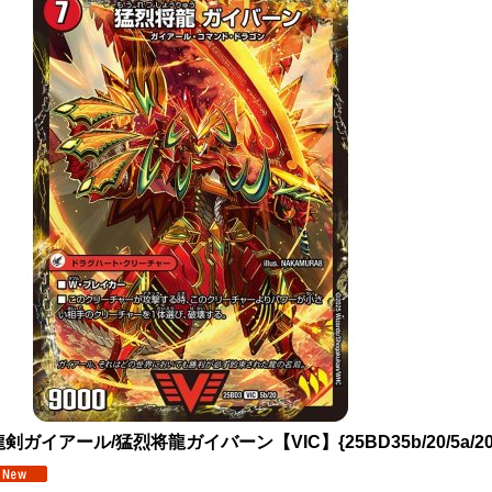
剣ガイアール/猛烈将龍ガイバーン【VIC】{25BD35b/20/5a/