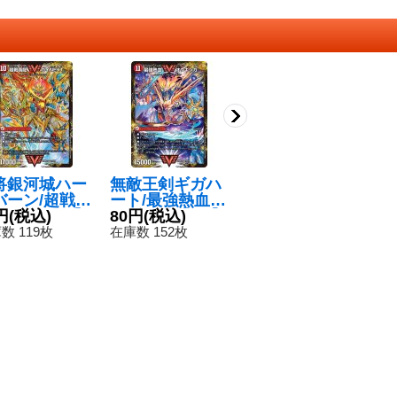
将銀河城ハー
無敵王剣ギガハ
炎龍覇グレンア
ガ
バーン/超戦覇
ート/最強熱血オ
イラ/「助けて!
説
ガイNEXT【V
円
(税込)
ウギンガ【VV】
80円
(税込)
モルト!!」
80円
(税込)
L
{25BD31b/2
{25BD32b/20/2
【R】{25BD31
C
1
数 119枚
在庫数 152枚
在庫数 114枚
1a/20}《超次
a/20}《超次元》
6/20}《火》
0
在
》
元