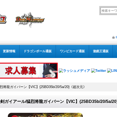
更新情報
ドラゴンボール通販
ワンピカード通販
遊戯王通販
龍ガイバーン【VIC】{25BD35b/20/5a/20}《超次元》
剣ガイアール/猛烈将龍ガイバーン【VIC】{25BD35b/20/5a/2