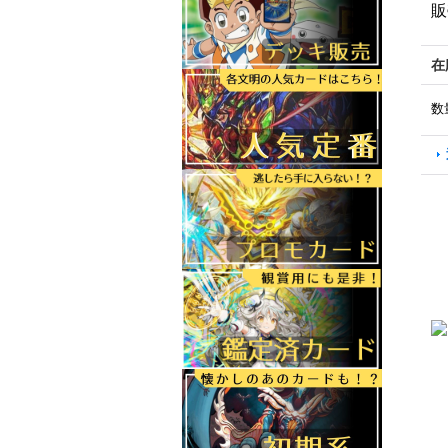
販
在
数