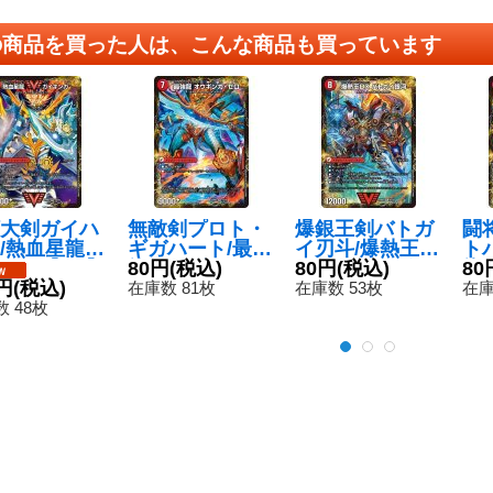
の商品を買った人は、こんな商品も買っています
大剣ガイハ
無敵剣プロト・
爆銀王剣バトガ
闘
/熱血星龍ガ
ギガハート/最強
イ刃斗/爆熱王D
ト
ンガ【VV】
龍オウギンガ・
80円
(税込)
Xバトガイ銀河
80円
(税込)
龍
80
BD33b/20/3
円
(税込)
ゼロ【VR】{25
【VIC】{25BD3
V】
在庫数 81枚
在庫数 53枚
在庫
20}《超次元》
BD37b/20/7a/2
4b/20/4a/20}
0/
 48枚
0}《超次元》
《超次元》
元