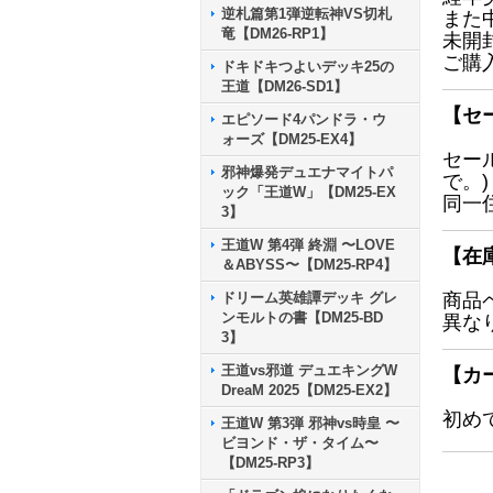
逆札篇第1弾逆転神VS切札
また
竜【DM26-RP1】
未開
ご購
ドキドキつよいデッキ25の
王道【DM26-SD1】
【セ
エピソード4パンドラ・ウ
ォーズ【DM25-EX4】
セー
邪神爆発デュエナマイトパ
で。)
ック「王道W」【DM25-EX
同一
3】
王道W 第4弾 終淵 〜LOVE
【在
＆ABYSS〜【DM25-RP4】
ドリーム英雄譚デッキ グレ
商品
ンモルトの書【DM25-BD
異な
3】
王道vs邪道 デュエキングW
【カ
DreaM 2025【DM25-EX2】
初め
王道W 第3弾 邪神vs時皇 〜
ビヨンド・ザ・タイム〜
【DM25-RP3】