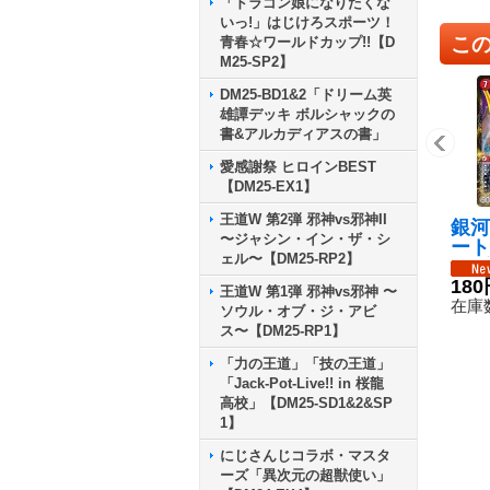
「ドラゴン娘になりたくな
いっ!」はじけろスポーツ！
こ
青春☆ワールドカップ!!【D
M25-SP2】
DM25-BD1&2「ドリーム英
雄譚デッキ ボルシャックの
書&アルカディアスの書」
愛感謝祭 ヒロインBEST
【DM25-EX1】
王道W 第2弾 邪神vs邪神II
銀河
〜ジャシン・イン・ザ・シ
ート
ェル〜【DM25-RP2】
イギ
{25
180
王道W 第1弾 邪神vs邪神 〜
a/
在庫数
ソウル・オブ・ジ・アビ
ス〜【DM25-RP1】
「力の王道」「技の王道」
「Jack-Pot-Live!! in 桜龍
高校」【DM25-SD1&2&SP
1】
にじさんじコラボ・マスタ
ーズ「異次元の超獣使い」