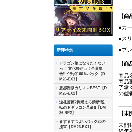
【商
●カ
●ス
●プ
新弾特集
ドラゴン娘になりたくない
【商
っ！ 文化祭だョ！全員集
合!!ドラ娘100％パック【D
商品
M26-EX3】
商品
了承
悪感謝祭カリスマBEST【D
の型
M26-EX2】
逆札篇第2弾燃えろ禁断!逆
転のドギラゴン革命!!【DM
26-RP2】
【未
ますますつよいパック25の
未開
援軍【DM26-EX1】
経年