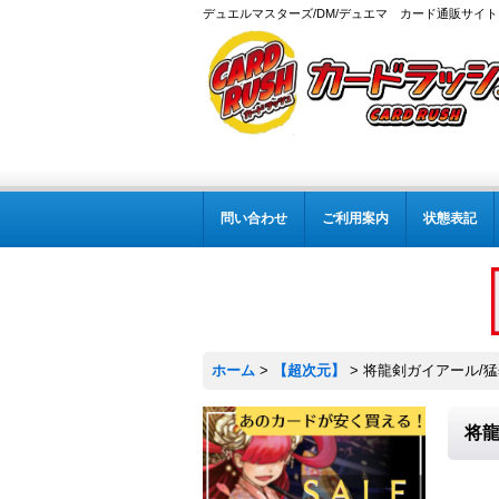
デュエルマスターズ/DM/デュエマ カード通販サイト
問い合わせ
ご利用案内
状態表記
ホーム
>
【超次元】
>
将龍剣ガイアール/猛烈将
将龍