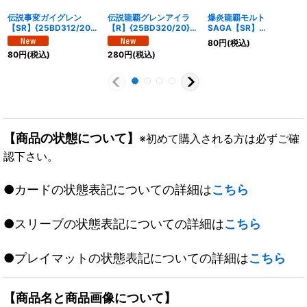
伝説事変ガイグレン
伝説龍覇グレンアイラ
爆炎龍覇モルト
【SR】{25BD312/20}
【R】{25BD320/20}
SAGA【SR】
《火》
《多》
{25BD313/20}《火》
80
円
(税込)
80
円
(税込)
280
円
(税込)
【商品の状態について】
※初めて購入される方は必ずご確
認下さい。
●カードの状態表記についての詳細は
こちら
●スリーブの状態表記についての詳細は
こちら
●プレイマットの状態表記についての詳細は
こちら
【商品名と商品画像について】