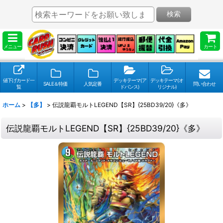
検索
メニュー
カート
値下げカード一
デッキテーマ(ア
デッキテーマ(オ
SALE＆特価
人気定番
問い合わせ
覧
ドバンス)
リジナル)
ホーム
>
【多】
>
伝説龍覇モルトLEGEND【SR】{25BD39/20}《多》
伝説龍覇モルトLEGEND【SR】{25BD39/20}《多》