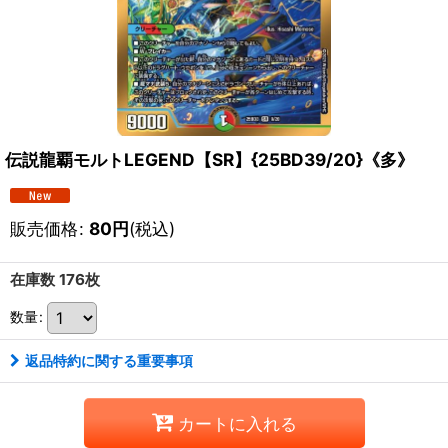
伝説龍覇モルトLEGEND【SR】{25BD39/20}《多》
販売価格
:
80
円
(税込)
在庫数 176枚
数量
:
返品特約に関する重要事項
カートに入れる