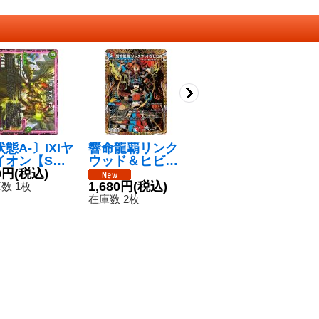
態A-〕ΙΧΙヤ
響命龍覇リンク
〔状態B〕ヴェ
〔
イオン【S
ウッド＆ヒビキ
ネラック-F5
ゴ
{RP10S12/S
0円
(税込)
【R】{25BD3S
【U】{P15/Y24}
8,480円
(税込)
{R
2
2}《自然》
P7/SP8}《多》
1,680円
(税込)
《光》
《
数 1枚
在庫数 1枚
在
在庫数 2枚