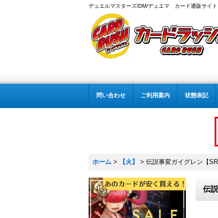
デュエルマスターズ/DM/デュエマ カード通販サイト
問い合わせ
ご利用案内
状態表記
ホーム
>
【火】
>
伝説事変ガイグレン【SR】{
伝説