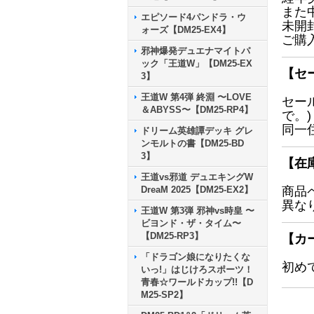
また
エピソード4パンドラ・ウ
未開
ォーズ【DM25-EX4】
ご購
邪神爆発デュエナマイトパ
ック「王道W」【DM25-EX
【セ
3】
王道W 第4弾 終淵 〜LOVE
セー
＆ABYSS〜【DM25-RP4】
で。)
同一
ドリーム英雄譚デッキ グレ
ンモルトの書【DM25-BD
3】
【在
王道vs邪道 デュエキングW
DreaM 2025【DM25-EX2】
商品
異な
王道W 第3弾 邪神vs時皇 〜
ビヨンド・ザ・タイム〜
【DM25-RP3】
【カ
「ドラゴン娘になりたくな
初め
いっ!」はじけろスポーツ！
青春☆ワールドカップ!!【D
M25-SP2】