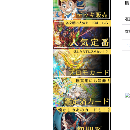
販
在
数