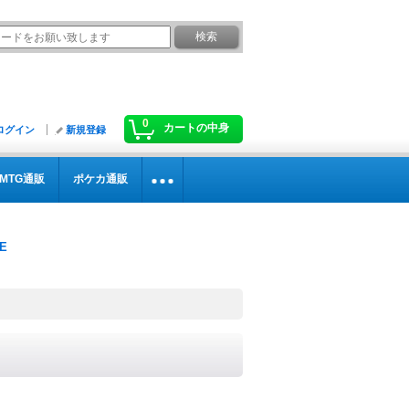
0
カートの中身
ログイン
新規登録
MTG通販
ポケカ通販