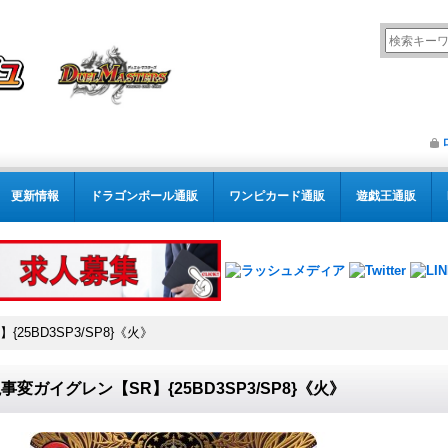
更新情報
ドラゴンボール通販
ワンピカード通販
遊戯王通販
25BD3SP3/SP8}《火》
事変ガイグレン【SR】{25BD3SP3/SP8}《火》