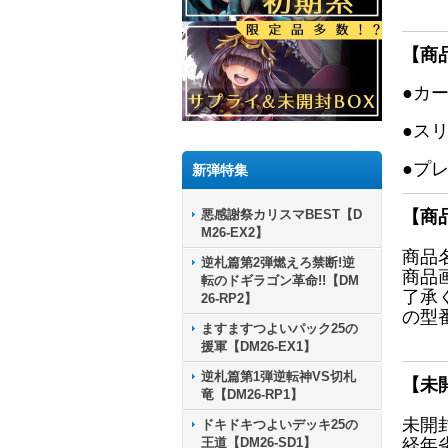
【商
●カ
●ス
●プ
新弾特集
悪感謝祭カリスマBEST【D
【商
M26-EX2】
商品
逆札篇第2弾燃えろ禁断!逆
商品
転のドギラゴン革命!!【DM
了承
26-RP2】
の型
ますますつよいパック25の
援軍【DM26-EX1】
逆札篇第1弾逆転神VS切札
【未
竜【DM26-RP1】
未開
ドキドキつよいデッキ25の
王道【DM26-SD1】
経年