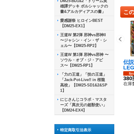
DM25-BD1&2「ドリーム英
雄譚デッキ ボルシャックの
こ
書&アルカディアスの書」
愛感謝祭 ヒロインBEST
【DM25-EX1】
王道W 第2弾 邪神vs邪神II
〜ジャシン・イン・ザ・シ
ェル〜【DM25-RP2】
王道W 第1弾 邪神vs邪神 〜
ソウル・オブ・ジ・アビ
伝説
ス〜【DM25-RP1】
LE
R】{
「力の王道」「技の王道」
4/
380
「Jack-Pot-Live!! in 桜龍
在庫数
高校」【DM25-SD1&2&SP
1】
にじさんじコラボ・マスタ
ーズ「異次元の超獣使い」
【DM24-EX4】
特定商取引法表示