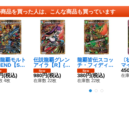
の商品を買った人は、こんな商品も買っています
龍覇モルト
伝説龍覇グレン
龍覇皆伝スコッ
〔状
GEND【S
アイラ【R】{25
チ・フィディッ
マ
25BD3SP
BD3SP8/SP8}
ク/「勇愛龍、こ
R】
45
SP8}《多》
円
(税込)
《多》
980円
(税込)
れぞ爆流の神髄
380円
(税込)
1
在庫
なり」【VR】{2
 4枚
在庫数 22枚
在庫数 22枚
5BD3SP5/SP8}
《自然》