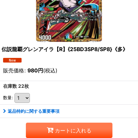
伝説龍覇グレンアイラ【R】{25BD3SP8/SP8}《多》
販売価格
:
980
円
(税込)
在庫数 22枚
数量
:
返品特約に関する重要事項
カートに入れる