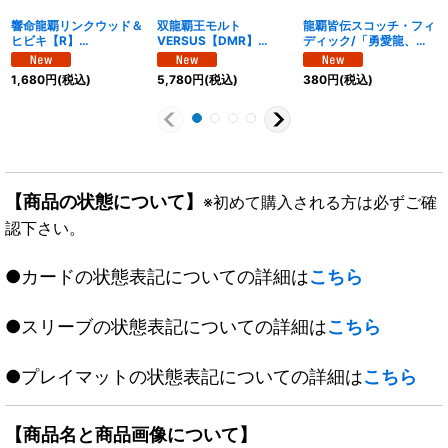
響命龍覇リンクウッド＆
双龍覇王モルト
龍覇皆伝スコッチ・フィ
ヒビキ【R】
VERSUS【DMR】
ディック/「勇愛龍、こ
{25BD3SP7/SP8}
{25BD3SP1/SP8}
れぞ爆流の神髄なり」
《多》
《多》
【VR】
1,680
円
(税込)
5,780
円
(税込)
380
円
(税込)
{25BD3SP5/SP8}《自
然》
【商品の状態について】
※初めて購入される方は必ずご確
認下さい。
●カードの状態表記についての詳細は
こちら
●スリーブの状態表記についての詳細は
こちら
●プレイマットの状態表記についての詳細は
こちら
【商品名と商品画像について】