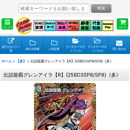
検索
メニュー
カート
値下げカード一
デッキテーマ(ア
デッキテーマ(オ
SALE＆特価
人気定番
問い合わせ
覧
ドバンス)
リジナル)
ホーム
>
【多】
>
伝説龍覇グレンアイラ【R】{25BD3SP8/SP8}《多》
伝説龍覇グレンアイラ【R】{25BD3SP8/SP8}《多》