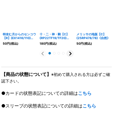
特攻む月からのセンコウ
十・二・神・騎【C】
メリッサの地版【C】
【R】{EX1416/110}
{RP22TF19/TF20}
{25RP478/78}《自然》
《闇》
《水》
50
円
(税込)
180
円
(税込)
50
円
(税込)
【商品の状態について】
※初めて購入される方は必ずご確
認下さい。
●カードの状態表記についての詳細は
こちら
●スリーブの状態表記についての詳細は
こちら