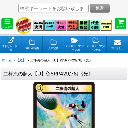
検索
メニュー
カート
値下げカード一
デッキテーマ(ア
デッキテーマ(オ
SALE＆特価
人気定番
問い合わせ
覧
ドバンス)
リジナル)
ホーム
>
【光】
>
二棒流の超人【U】{25RP429/78}《光》
二棒流の超人【U】{25RP429/78}《光》