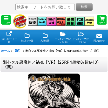
検索
メニュー
カート
値下げカード一
デッキテーマ(ア
デッキテーマ(オ
SALE＆特価
人気定番
問い合わせ
覧
ドバンス)
リジナル)
ホーム
>
【闇】
>
邪心タル悪魔神ノ禍魂【VR】{25RP4超秘8/超秘10}《闇》
邪心タル悪魔神ノ禍魂【VR】{25RP4超秘8/超秘10}
《闇》