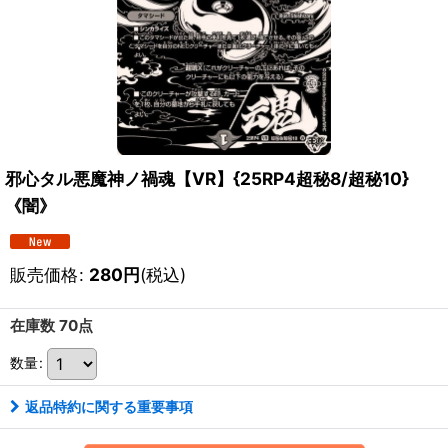
邪心タル悪魔神ノ禍魂【VR】{25RP4超秘8/超秘10}
《闇》
販売価格
:
280
円
(税込)
在庫数 70点
数量
:
返品特約に関する重要事項