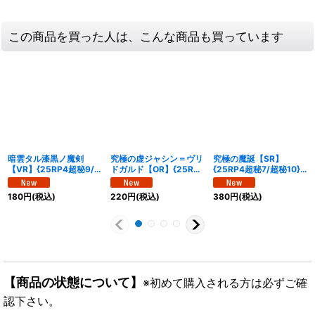
この商品を買った人は、こんな商品も買っています
暗雲タル漆黒ノ魔剣
究極の虚ジャシン＝ヴリ
究極の魔誕【SR】
【VR】{25RP4超秘9/
ドガルド【OR】{25RP4
{25RP4超秘7/超秘10}
超秘10}《火》
超秘6/超秘10}《多》
《多》
180
円
(税込)
220
円
(税込)
380
円
(税込)
【商品の状態について】
※初めて購入される方は必ずご確
認下さい。