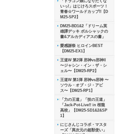
「ドラゴン娘になりたくな
いっ!」はじけろスポーツ！
青春☆ワールドカップ!!【D
M25-SP2】
DM25-BD1&2「ドリーム英
雄譚デッキ ボルシャックの
書&アルカディアスの書」
愛感謝祭 ヒロインBEST
【DM25-EX1】
王道W 第2弾 邪神vs邪神II
〜ジャシン・イン・ザ・シ
ェル〜【DM25-RP2】
王道W 第1弾 邪神vs邪神 〜
ソウル・オブ・ジ・アビ
ス〜【DM25-RP1】
「力の王道」「技の王道」
「Jack-Pot-Live!! in 桜龍
高校」【DM25-SD1&2&SP
1】
にじさんじコラボ・マスタ
ーズ「異次元の超獣使い」