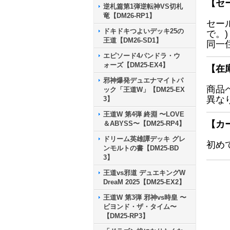
【セ
逆札篇第1弾逆転神VS切札
竜【DM26-RP1】
セー
ドキドキつよいデッキ25の
で。)
王道【DM26-SD1】
同一
エピソード4パンドラ・ウ
ォーズ【DM25-EX4】
【在
邪神爆発デュエナマイトパ
商品
ック「王道W」【DM25-EX
異な
3】
王道W 第4弾 終淵 〜LOVE
【カ
＆ABYSS〜【DM25-RP4】
ドリーム英雄譚デッキ グレ
初め
ンモルトの書【DM25-BD
3】
王道vs邪道 デュエキングW
DreaM 2025【DM25-EX2】
王道W 第3弾 邪神vs時皇 〜
ビヨンド・ザ・タイム〜
【DM25-RP3】