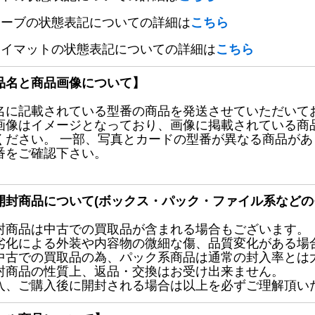
リーブの状態表記についての詳細は
こちら
レイマットの状態表記についての詳細は
こちら
品名と商品画像について】
名に記載されている型番の商品を発送させていただいて
画像はイメージとなっており、画像に掲載されている商
ください。 一部、写真とカードの型番が異なる商品が
番をご確認下さい。
開封商品について(ボックス・パック・ファイル系などの
封商品は中古での買取品が含まれる場合もございます。
劣化による外装や内容物の微細な傷、品質変化がある場
中古での買取品の為、パック系商品は通常の封入率とは
封商品の性質上、返品・交換はお受け出来ません。
入、ご購入後に開封される場合は以上を必ずご理解頂い