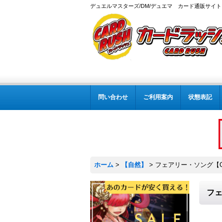
デュエルマスターズ/DM/デュエマ カード通販サイト
問い合わせ
ご利用案内
状態表記
ホーム
>
【自然】
>
フェアリー・ソング【C】
フェ