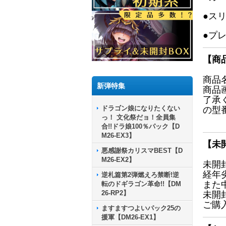
●ス
●プ
【商
商品
新弾特集
商品
了承
ドラゴン娘になりたくない
の型
っ！ 文化祭だョ！全員集
合!!ドラ娘100％パック【D
M26-EX3】
【未
悪感謝祭カリスマBEST【D
M26-EX2】
未開
経年
逆札篇第2弾燃えろ禁断!逆
また
転のドギラゴン革命!!【DM
26-RP2】
未開
ご購
ますますつよいパック25の
援軍【DM26-EX1】