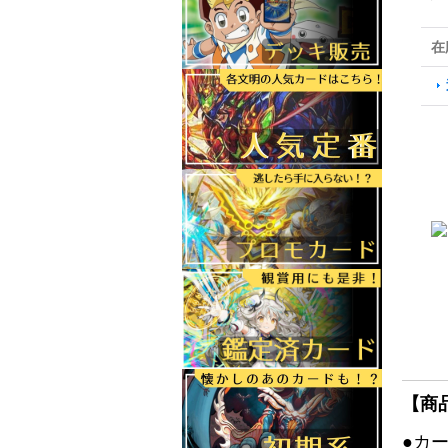
在
【商
●カ