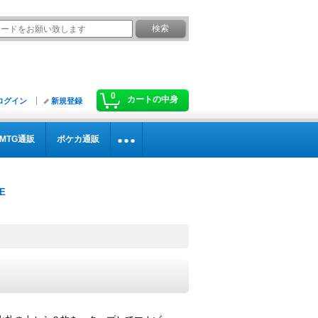
0
カートの中身
ログイン
新規登録
MTG通販
ポケカ通販