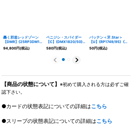
轟く邪道レッドゾーン
ベニジシ・スパイダー
バッテン＜牙.Star＞
【DMR】{25RP3DM1
【C】{DMX1820/50}
【U】{RP1749/95}《自
秘/DM1}《火》
《自然》
然》
94,800
円
(税込)
580
円
(税込)
50
円
(税込)
【商品の状態について】
※初めて購入される方は必ずご確
認下さい。
●カードの状態表記についての詳細は
こちら
●スリーブの状態表記についての詳細は
こちら