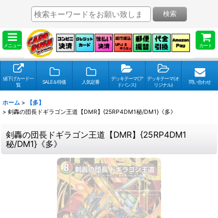
検索
メニュー
カート
値下げカード一
デッキテーマ(ア
デッキテーマ(オ
SALE＆特価
人気定番
問い合わせ
覧
ドバンス)
リジナル)
ホーム
>
【多】
>
剣轟の団長ドギラゴン王道【DMR】{25RP4DM1秘/DM1}《多》
剣轟の団長ドギラゴン王道【DMR】{25RP4DM1
秘/DM1}《多》