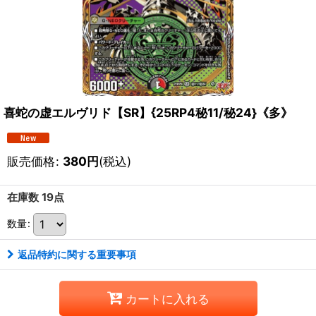
喜蛇の虚エルヴリド【SR】{25RP4秘11/秘24}《多》
販売価格
:
380
円
(税込)
在庫数 19点
数量
:
返品特約に関する重要事項
カートに入れる