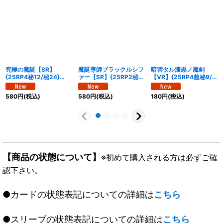
究極の魔誕【SR】
魔誕導師ブラックルシフ
暗雲タル漆黒ノ魔剣
{25RP4秘12/秘24}
ァー【SR】{25RP2秘
【VR】{25RP4超秘9/
《多》
12/秘24}《多》
超秘10}《火》
580
円
(税込)
580
円
(税込)
180
円
(税込)
【商品の状態について】
※初めて購入される方は必ずご確
認下さい。
●カードの状態表記についての詳細は
こちら
●スリーブの状態表記についての詳細は
こちら