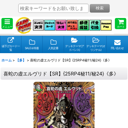
検索
メニュー
カート
値下げカード一
デッキテーマ(ア
デッキテーマ(オ
SALE＆特価
人気定番
問い合わせ
覧
ドバンス)
リジナル)
ホーム
>
【多】
>
喜蛇の虚エルヴリド【SR】{25RP4秘11/秘24}《多》
喜蛇の虚エルヴリド【SR】{25RP4秘11/秘24}《多》