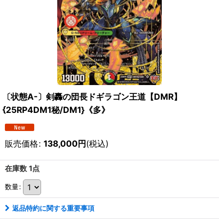
〔状態A-〕剣轟の団長ドギラゴン王道【DMR】
{25RP4DM1秘/DM1}《多》
販売価格
:
138,000
円
(税込)
在庫数 1点
数量
:
返品特約に関する重要事項