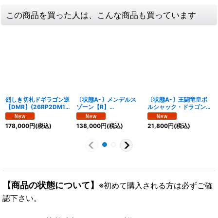
この商品を買った人は、こんな商品も買っています
烈しき切札ドギラゴン逆
〔状態A-〕メンデルス
〔状態A-〕王闘竜皇ボ
【DMR】{26RP2DM1
ゾーン【R】
ルシャック・ドラゴン
秘/DM1}《多》
{25EX4SSP1/SSP1}
【DMR】{25RP1DM1
《多》
秘/DM1}《多》
178,000
円
(税込)
138,000
円
(税込)
21,800
円
(税込)
【商品の状態について】
※初めて購入される方は必ずご確
認下さい。