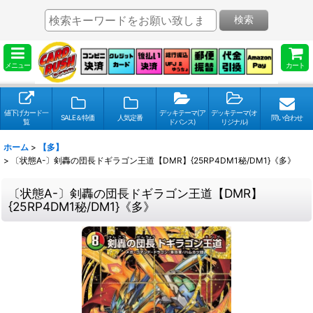
検索
メニュー
カート
値下げカード一
デッキテーマ(ア
デッキテーマ(オ
SALE＆特価
人気定番
問い合わせ
覧
ドバンス)
リジナル)
ホーム
>
【多】
>
〔状態A-〕剣轟の団長ドギラゴン王道【DMR】{25RP4DM1秘/DM1}《多》
〔状態A-〕剣轟の団長ドギラゴン王道【DMR】
{25RP4DM1秘/DM1}《多》