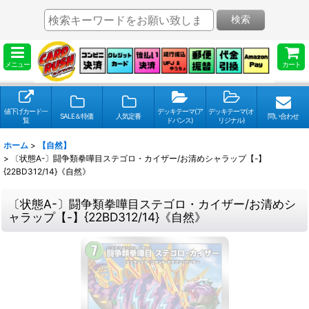
検索
メニュー
カート
値下げカード一
デッキテーマ(ア
デッキテーマ(オ
SALE＆特価
人気定番
問い合わせ
覧
ドバンス)
リジナル)
ホーム
>
【自然】
>
〔状態A-〕闘争類拳嘩目ステゴロ・カイザー/お清めシャラップ【-】
{22BD312/14}《自然》
〔状態A-〕闘争類拳嘩目ステゴロ・カイザー/お清めシ
ャラップ【-】{22BD312/14}《自然》