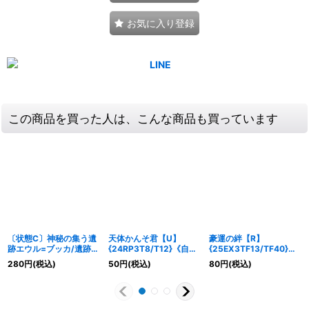
お気に入り登録
この商品を買った人は、こんな商品も買っています
〔状態C〕神秘の集う遺
天体かんそ君【U】
豪運の絆【R】
跡エウル=ブッカ/遺跡類
{24RP3T8/T12}《自
{25EX3TF13/TF40}
神秘目レジル=エウル=
然》
《多》
280
円
(税込)
50
円
(税込)
80
円
(税込)
ブッカ【R】
{EX0670b/98/70a/98}
《超次元》