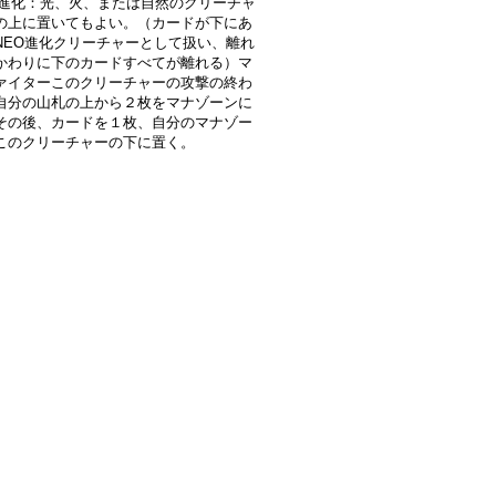
EO進化：光、火、または自然のクリーチャ
の上に置いてもよい。（カードが下にあ
NEO進化クリーチャーとして扱い、離れ
かわりに下のカードすべてが離れる）マ
ァイターこのクリーチャーの攻撃の終わ
自分の山札の上から２枚をマナゾーンに
その後、カードを１枚、自分のマナゾー
このクリーチャーの下に置く。