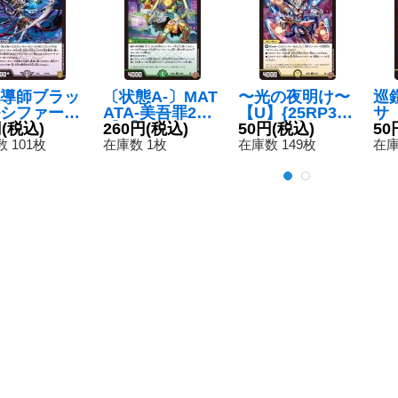
導師ブラッ
〔状態A-〕MAT
〜光の夜明け〜
巡
シファー
ATA-美吾罪261
【U】{25RP33
サ【
{EX1640/1
円
(税込)
【R】{25EX32
260円
(税込)
0/77}《光》
50円
(税込)
53
50
}《闇》
2/80}《自然》
 101枚
在庫数 1枚
在庫数 149枚
在庫