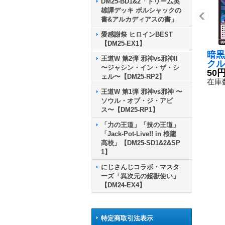
DM25-BD1&2「ドリーム英
雄譚デッキ ボルシャックの
書&アルカディアスの書」
愛感謝祭 ヒロインBEST
【DM25-EX1】
暗黒
王道W 第2弾 邪神vs邪神II
クル
〜ジャシン・イン・ザ・シ
【-】
50
ェル〜【DM25-RP2】
00
在庫数
王道W 第1弾 邪神vs邪神 〜
ソウル・オブ・ジ・アビ
ス〜【DM25-RP1】
「力の王道」「技の王道」
「Jack-Pot-Live!! in 桜龍
高校」【DM25-SD1&2&SP
1】
にじさんじコラボ・マスタ
ーズ「異次元の超獣使い」
【DM24-EX4】
特定商取引法表示