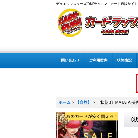
デュエルマスターズ/DM/デュエマ カード通販サイト
問い合わせ
ご利用案内
状態表記
ホーム
>
【自然】
>
〔状態B〕MATATA-美吾
〔状