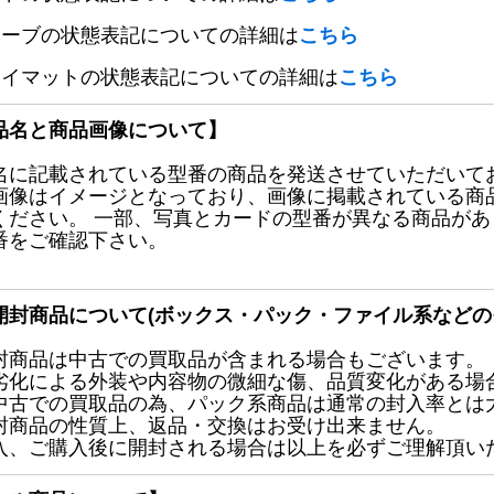
リーブの状態表記についての詳細は
こちら
レイマットの状態表記についての詳細は
こちら
品名と商品画像について】
名に記載されている型番の商品を発送させていただいて
画像はイメージとなっており、画像に掲載されている商
ください。 一部、写真とカードの型番が異なる商品が
番をご確認下さい。
開封商品について(ボックス・パック・ファイル系などの
封商品は中古での買取品が含まれる場合もございます。
劣化による外装や内容物の微細な傷、品質変化がある場
中古での買取品の為、パック系商品は通常の封入率とは
封商品の性質上、返品・交換はお受け出来ません。
入、ご購入後に開封される場合は以上を必ずご理解頂い