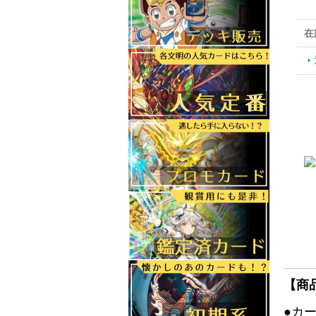
在
【商
●カ