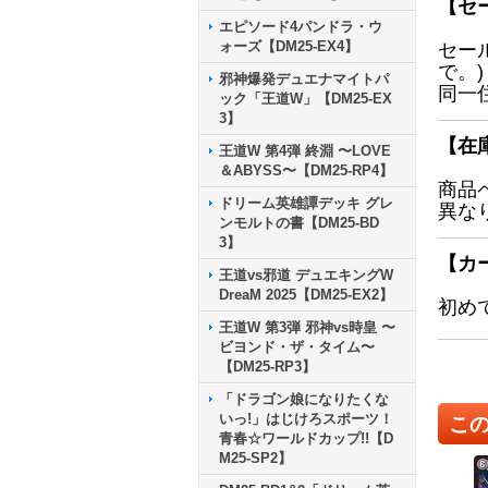
【セ
エピソード4パンドラ・ウ
ォーズ【DM25-EX4】
セー
で。)
邪神爆発デュエナマイトパ
同一
ック「王道W」【DM25-EX
3】
【在
王道W 第4弾 終淵 〜LOVE
＆ABYSS〜【DM25-RP4】
商品
ドリーム英雄譚デッキ グレ
異な
ンモルトの書【DM25-BD
3】
【カ
王道vs邪道 デュエキングW
DreaM 2025【DM25-EX2】
初め
王道W 第3弾 邪神vs時皇 〜
ビヨンド・ザ・タイム〜
【DM25-RP3】
「ドラゴン娘になりたくな
いっ!」はじけろスポーツ！
こ
青春☆ワールドカップ!!【D
M25-SP2】