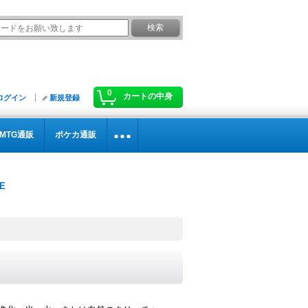
0
カートの中身
ログイン
新規登録
MTG通販
ポケカ通販