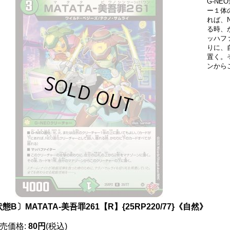
G-N
ー１体
れば、
る時、
ッハフ
りに、
置く。
ンから
態B〕MATATA-美吾罪261【R】{25RP220/77}《自然》
売価格
:
80円
(税込)