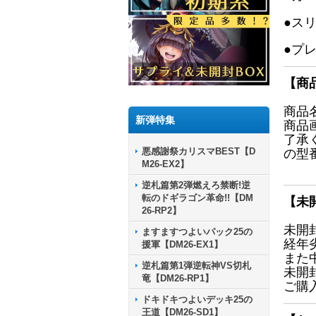
●ス
●プ
【商
商品
新弾特集
商品
了承
悪感謝祭カリスマBEST【D
の型
M26-EX2】
逆札篇第2弾燃えろ禁断!逆
転のドギラゴン革命!!【DM
【未
26-RP2】
未開
ますますつよいパック25の
経年
援軍【DM26-EX1】
また
逆札篇第1弾逆転神VS切札
未開
竜【DM26-RP1】
ご購
ドキドキつよいデッキ25の
王道【DM26-SD1】