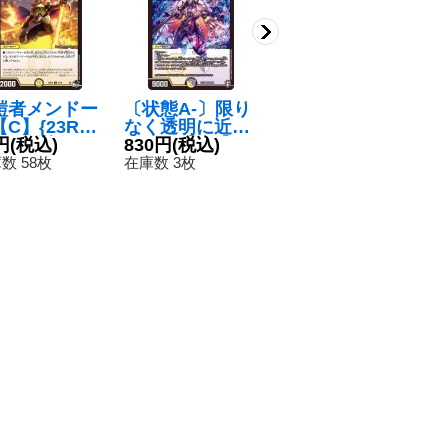
鎧者メンドー
〔状態A-〕限り
〔状態B〕樹食
〔
C】{23RP3
なく透明に近い
の超人【R】{22
の
/74}《光》
円
(税込)
ワルツ【VR】
830円
(税込)
EX1超25/超50}
780円
(税込)
【
2
{EX139/84}
《自然》
S
数 58枚
在庫数 3枚
在庫数 2枚
在
《多》