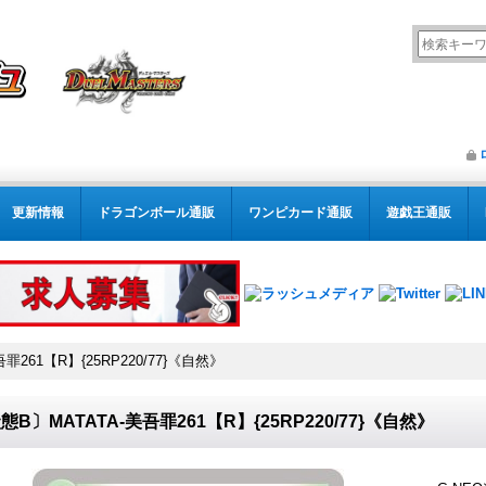
更新情報
ドラゴンボール通販
ワンピカード通販
遊戯王通販
罪261【R】{25RP220/77}《自然》
態B〕MATATA-美吾罪261【R】{25RP220/77}《自然》