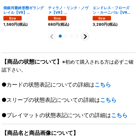
煌銀河最終形態ギラング
ティラノ・リンク・ノヴ
エンドレス・フローズ
レイル【VR】
ァ【VR】
ン・カーニバル【VR】
{25EX3CSP2/CSP5}
{25EX3CSP4/CSP5}
{25EX3CSP5/CSP5}
《光》
《火》
《多》
1,580
円
(税込)
680
円
(税込)
3,280
円
(税込)
【商品の状態について】
※初めて購入される方は必ずご確
認下さい。
●カードの状態表記についての詳細は
こちら
●スリーブの状態表記についての詳細は
こちら
●プレイマットの状態表記についての詳細は
こちら
【商品名と商品画像について】