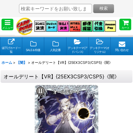
検索
メニュー
カート
値下げカード一
デッキテーマ(ア
デッキテーマ(オ
SALE＆特価
人気定番
問い合わせ
覧
ドバンス)
リジナル)
ホーム
>
【闇】
>
オールデリート【VR】{25EX3CSP3/CSP5}《闇》
オールデリート【VR】{25EX3CSP3/CSP5}《闇》