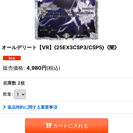
オールデリート【VR】{25EX3CSP3/CSP5}《闇》
販売価格
:
4,980
円
(税込)
在庫数 2枚
数量
:
返品特約に関する重要事項
カートに入れる