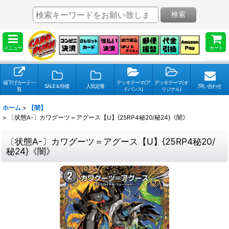
検索
メニュー
カート
値下げカード一
デッキテーマ(ア
デッキテーマ(オ
SALE＆特価
人気定番
問い合わせ
覧
ドバンス)
リジナル)
ホーム
>
【闇】
>
〔状態A-〕カワグーツ＝アグース【U】{25RP4秘20/秘24}《闇》
〔状態A-〕カワグーツ＝アグース【U】{25RP4秘20/
秘24}《闇》