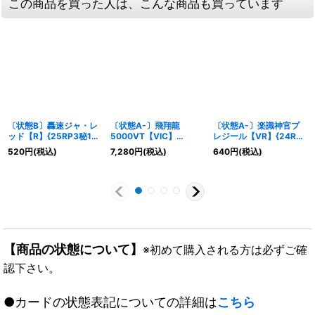
この商品を買った人は、こんな商品も買っています
〔状態B〕轟速ジャ・レ
〔状態A-〕飛翔龍
〔状態A-〕楽識神官プ
ッド【R】{25RP3秘19/
5000VT【VIC】
レジール【VR】{24RP1
秘24}《多》
{25EX3STR1/STR5}
秘10/秘22}《多》
520
円
(税込)
7,280
円
(税込)
640
円
(税込)
《水》
【商品の状態について】
※初めて購入される方は必ずご確
認下さい。
●カードの状態表記についての詳細は
こちら