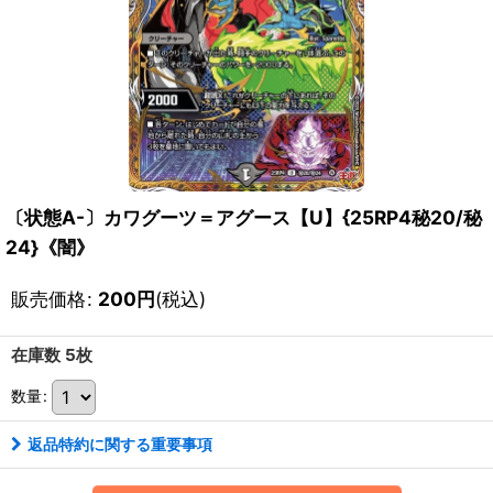
〔状態A-〕カワグーツ＝アグース【U】{25RP4秘20/秘
24}《闇》
販売価格
:
200
円
(税込)
在庫数 5枚
数量
:
返品特約に関する重要事項