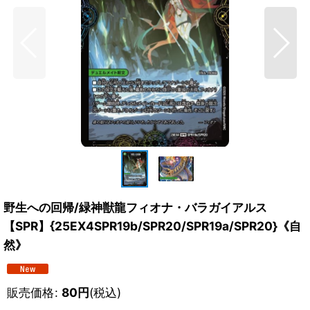
野生への回帰/緑神獣龍フィオナ・バラガイアルス
【SPR】{25EX4SPR19b/SPR20/SPR19a/SPR20}《自
然》
販売価格
:
80
円
(税込)