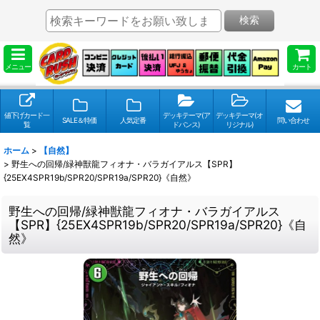
検索
メニュー
カート
値下げカード一
デッキテーマ(ア
デッキテーマ(オ
SALE＆特価
人気定番
問い合わせ
覧
ドバンス)
リジナル)
ホーム
>
【自然】
>
野生への回帰/緑神獣龍フィオナ・バラガイアルス【SPR】
{25EX4SPR19b/SPR20/SPR19a/SPR20}《自然》
野生への回帰/緑神獣龍フィオナ・バラガイアルス
【SPR】{25EX4SPR19b/SPR20/SPR19a/SPR20}《自
然》