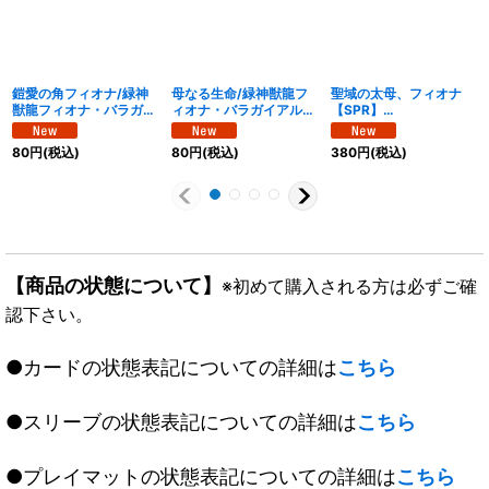
鎧愛の角フィオナ/緑神
母なる生命/緑神獣龍フ
聖域の太母、フィオナ
獣龍フィオナ・バラガイ
ィオナ・バラガイアルス
【SPR】
アルス【SPR】
【SPR】
{25EX4SPR5/SPR20}
{25EX4SPR18b/SPR2
{25EX4SPR20b/SPR2
《自然》
80
円
(税込)
80
円
(税込)
380
円
(税込)
0/SPR18a/SPR20}《自
0/SPR20a/SPR20}《自
然》
然》
【商品の状態について】
※初めて購入される方は必ずご確
認下さい。
●カードの状態表記についての詳細は
こちら
●スリーブの状態表記についての詳細は
こちら
●プレイマットの状態表記についての詳細は
こちら