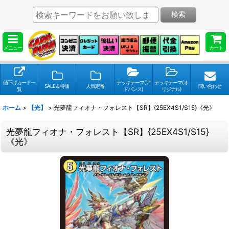
検索
メニュー
カート
値下げカード一
デッキテーマ(ア
デッキテーマ(オ
SALE＆特価
人気定番
問い合わせ
覧
ドバンス)
リジナル)
ホーム
>
【光】
>
光夢龍フィオナ・フォレスト【SR】{25EX4S1/S15}《光》
光夢龍フィオナ・フォレスト【SR】{25EX4S1/S15}
《光》