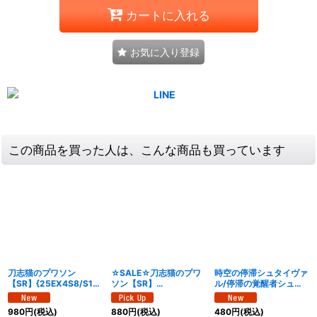
カートに入れる
お気に入り登録
この商品を買った人は、こんな商品も買っています
刀志猫のプワソン
☆SALE☆刀志猫のプワ
時空の停滞シュタイヴァ
【SR】{25EX4S8/S15}
ソン【SR】
ル/停滞の覚醒者シュタ
《多》
{25EX4S8/S15}《多》
イヴェルト【SR】
{25EX4S6b/S15/S6a/
980
円
(税込)
880
円
(税込)
480
円
(税込)
S15}《多》