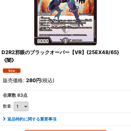
D2R2邪眼のブラックオーバー【VR】{25EX48/65}
《闇》
販売価格
:
280
円
(税込)
在庫数 83点
数量
:
返品特約に関する重要事項