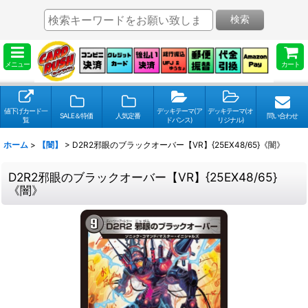
検索
メニュー
カート
値下げカード一
デッキテーマ(ア
デッキテーマ(オ
SALE＆特価
人気定番
問い合わせ
覧
ドバンス)
リジナル)
ホーム
>
【闇】
>
D2R2邪眼のブラックオーバー【VR】{25EX48/65}《闇》
D2R2邪眼のブラックオーバー【VR】{25EX48/65}
《闇》