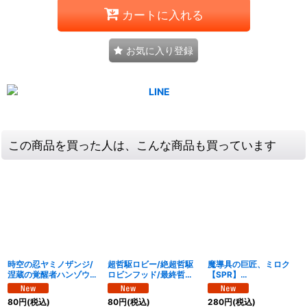
カートに入れる
お気に入り登録
この商品を買った人は、こんな商品も買っています
時空の忍ヤミノザンジ/
超哲駆ロビー/絶超哲駆
魔導具の巨匠、ミロク
涅蔵の覚醒者ハンゾウ
ロビンフッド/最終哲駆
【SPR】
【VR】
ランスロッド【SPR】
{25EX4SPR4/SPR20}
{25EX47b/65/7a/65}
{25EX4PR2a/PR5/PR2
《火》
80
円
(税込)
80
円
(税込)
280
円
(税込)
《闇》
b/PR5/PR2c/PR5}