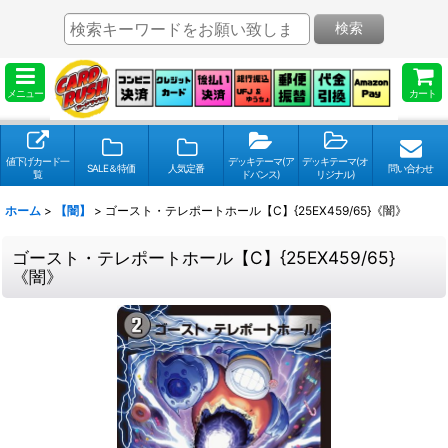
検索
メニュー
カート
値下げカード一
デッキテーマ(ア
デッキテーマ(オ
SALE＆特価
人気定番
問い合わせ
覧
ドバンス)
リジナル)
ホーム
>
【闇】
>
ゴースト・テレポートホール【C】{25EX459/65}《闇》
ゴースト・テレポートホール【C】{25EX459/65}
《闇》