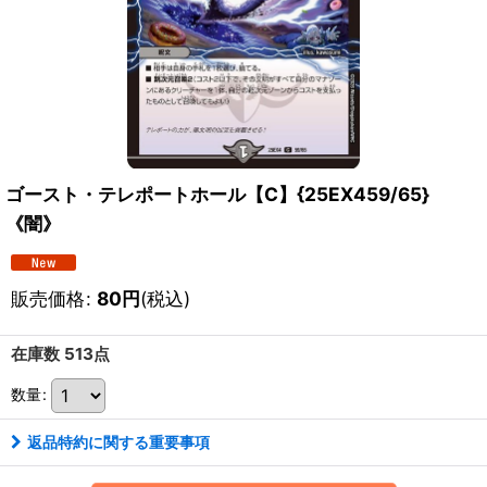
ゴースト・テレポートホール【C】{25EX459/65}
《闇》
販売価格
:
80
円
(税込)
在庫数 513点
数量
:
返品特約に関する重要事項