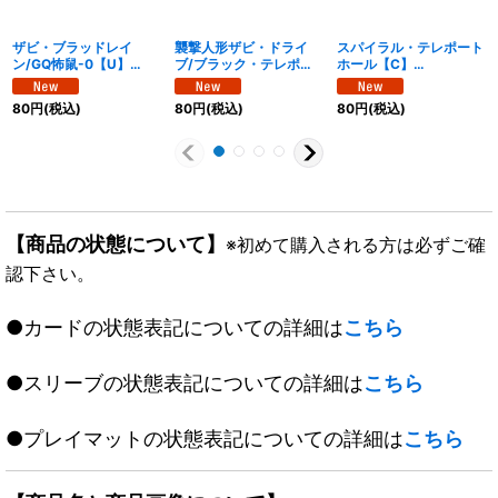
ザビ・ブラッドレイ
襲撃人形ザビ・ドライ
スパイラル・テレポート
ン/GQ怖鼠-0【U】
ブ/ブラック・テレポー
ホール【C】
{25EX443b/65/43a/6
トホール【U】
{25EX456/65}《水》
5}《闇》
{25EX442/65}《闇》
80
円
(税込)
80
円
(税込)
80
円
(税込)
【商品の状態について】
※初めて購入される方は必ずご確
認下さい。
●カードの状態表記についての詳細は
こちら
●スリーブの状態表記についての詳細は
こちら
●プレイマットの状態表記についての詳細は
こちら