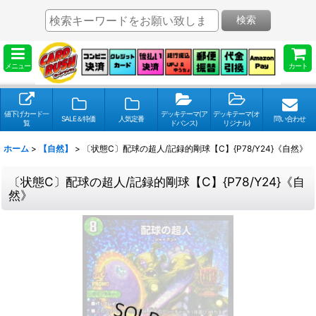
検索
メニュー
カート
値下げカード一
デッキテーマ(ア
デッキテーマ(オ
SALE＆特価
人気定番
問い合わせ
覧
ドバンス)
リジナル)
ホーム
>
【自然】
>
〔状態C〕配球の超人/記録的剛球【C】{P78/Y24}《自然》
〔状態C〕配球の超人/記録的剛球【C】{P78/Y24}《自
然》