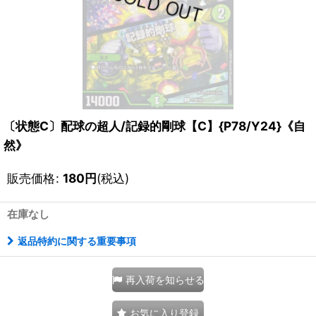
〔状態C〕配球の超人/記録的剛球【C】{P78/Y24}《自
然》
販売価格
:
180
円
(税込)
在庫なし
返品特約に関する重要事項
再入荷を知らせる
お気に入り登録