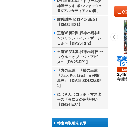
DM25-BD1&2「ドリーム英
雄譚デッキ ボルシャックの
こ
書&アルカディアスの書」
愛感謝祭 ヒロインBEST
【DM25-EX1】
王道W 第2弾 邪神vs邪神II
〜ジャシン・イン・ザ・シ
ェル〜【DM25-RP2】
王道W 第1弾 邪神vs邪神 〜
ソウル・オブ・ジ・アビ
悪魔
ス〜【DM25-RP1】
【SR
5}
「力の王道」「技の王道」
2,4
「Jack-Pot-Live!! in 桜龍
在庫数
高校」【DM25-SD1&2&SP
1】
にじさんじコラボ・マスタ
ーズ「異次元の超獣使い」
【DM24-EX4】
特定商取引法表示