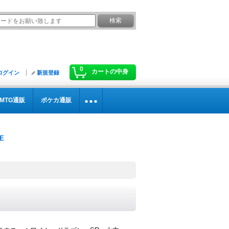
0
カートの中身
ログイン
新規登録
MTG通販
ポケカ通販