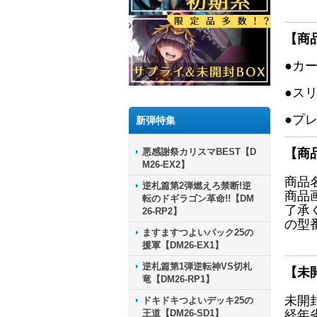
【商
●カ
●ス
●プ
新弾特集
悪感謝祭カリスマBEST【D
【商
M26-EX2】
商品
逆札篇第2弾燃えろ禁断!逆
商品
転のドギラゴン革命!!【DM
了承
26-RP2】
の型
ますますつよいパック25の
援軍【DM26-EX1】
逆札篇第1弾逆転神VS切札
【未
竜【DM26-RP1】
未開
ドキドキつよいデッキ25の
王道【DM26-SD1】
経年