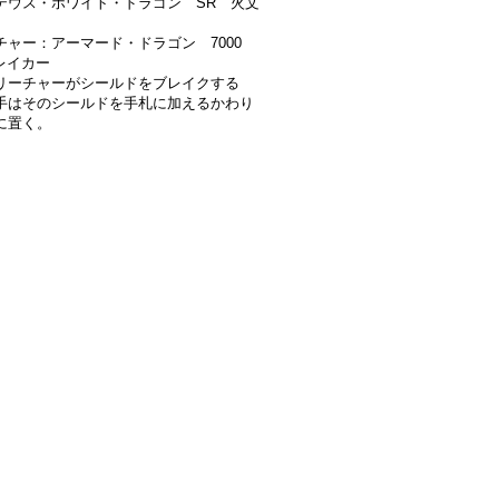
テウス・ホワイト・ドラゴン SR 火文
チャー：アーマード・ドラゴン 7000
レイカー
リーチャーがシールドをブレイクする
手はそのシールドを手札に加えるかわり
に置く。