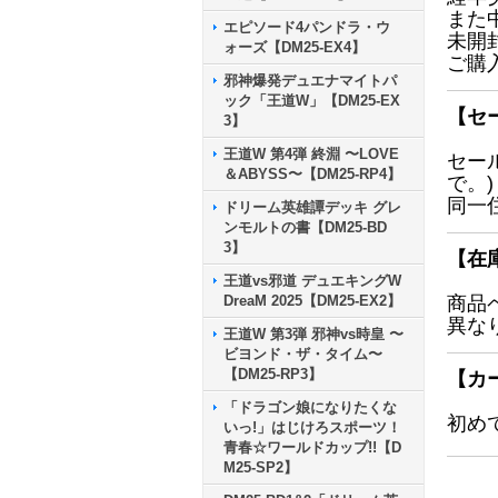
また
エピソード4パンドラ・ウ
未開
ォーズ【DM25-EX4】
ご購
邪神爆発デュエナマイトパ
ック「王道W」【DM25-EX
【セ
3】
王道W 第4弾 終淵 〜LOVE
セー
＆ABYSS〜【DM25-RP4】
で。)
同一
ドリーム英雄譚デッキ グレ
ンモルトの書【DM25-BD
3】
【在
王道vs邪道 デュエキングW
DreaM 2025【DM25-EX2】
商品
異な
王道W 第3弾 邪神vs時皇 〜
ビヨンド・ザ・タイム〜
【DM25-RP3】
【カ
「ドラゴン娘になりたくな
初め
いっ!」はじけろスポーツ！
青春☆ワールドカップ!!【D
M25-SP2】