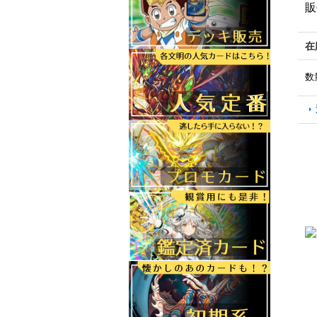
販
在
数