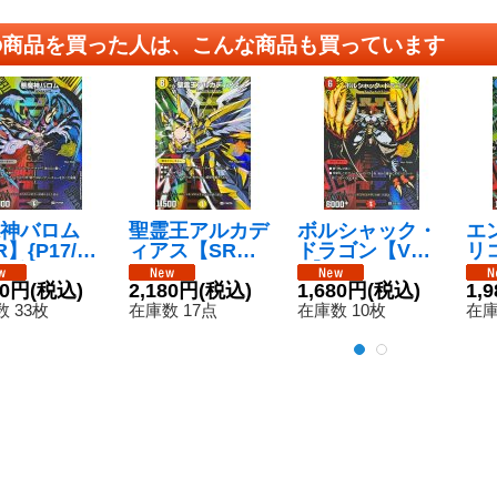
の商品を買った人は、こんな商品も買っています
神バロム
聖霊王アルカデ
ボルシャック・
エ
】{P17/Y2
ィアス【SR】
ドラゴン【V
リコ
《闇》
{P16/Y25}
R】{P15/Y25}
9/
80円
(税込)
《光》
2,180円
(税込)
《火》
1,680円
(税込)
1,
 33枚
在庫数 17点
在庫数 10枚
在庫