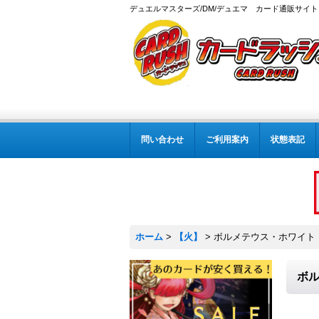
デュエルマスターズ/DM/デュエマ カード通販サイト
問い合わせ
ご利用案内
状態表記
ホーム
>
【火】
>
ボルメテウス・ホワイト・ド
ボル