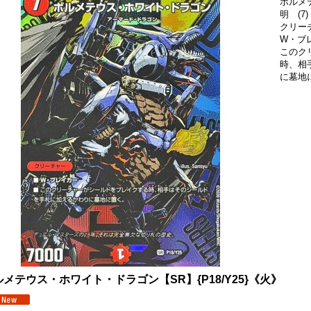
ボルメ
明 (7)
クリー
W・ブ
このク
時、相
に墓地
ルメテウス・ホワイト・ドラゴン【SR】{P18/Y25}《火》