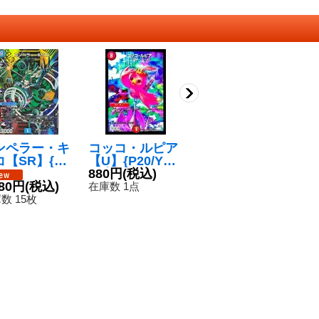
ンペラー・キ
コッコ・ルピア
〔状態B〕チア
〔
【SR】{P1
【U】{P20/Y14}
スイートアカネ/
ラ
Y25}《水》
《火》
880円
(税込)
「ファーーー！
280円
(税込)
ー
2
980円
(税込)
甘い甘い!!」
{
在庫数 1点
在庫数 1枚
在
【R】{26EX1秘
0
数 15枚
N21/秘N25}《自
然》