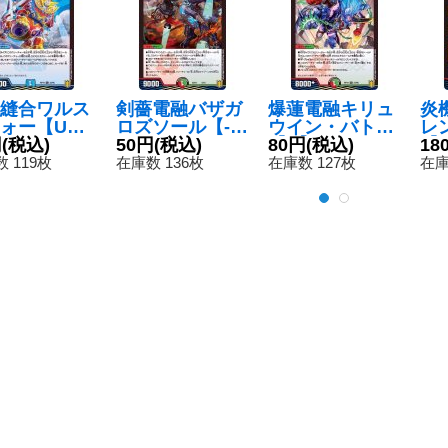
縫合ワルス
剣薔電融バザガ
爆蓮電融キリュ
炎
ォー【U】
ロズソール【-】
ウイン・バト
レ
1933/95}
円
(税込)
{SD195/15}
50円
(税込)
【R】{RP1927/
80円
(税込)
【R
18
》
《多》
95}《多》
《
 119枚
在庫数 136枚
在庫数 127枚
在庫