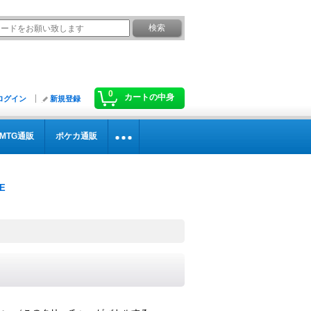
0
カートの中身
ログイン
新規登録
MTG通販
ポケカ通販