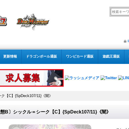
更新情報
ドラゴンボール通販
ワンピカード通販
遊戯王通販
C】{SpDeck107/11}《闇》
態B〕シックル＝シーク【C】{SpDeck107/11}《闇》