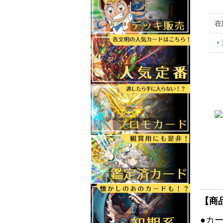
在
【商
●カ