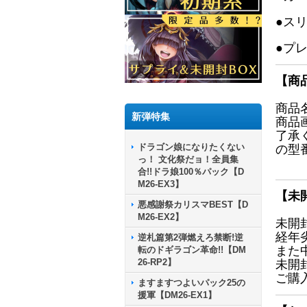
●ス
●プ
【商
商品
新弾特集
商品
了承
ドラゴン娘になりたくない
の型
っ！ 文化祭だョ！全員集
合!!ドラ娘100％パック【D
M26-EX3】
【未
悪感謝祭カリスマBEST【D
M26-EX2】
未開
経年
逆札篇第2弾燃えろ禁断!逆
また
転のドギラゴン革命!!【DM
26-RP2】
未開
ご購
ますますつよいパック25の
援軍【DM26-EX1】