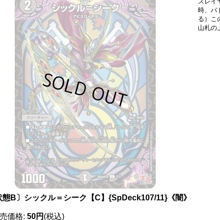
スレイ
時、バ
る）こ
山札の
態B〕シックル＝シーク【C】{SpDeck107/11}《闇》
売価格
:
50円
(税込)