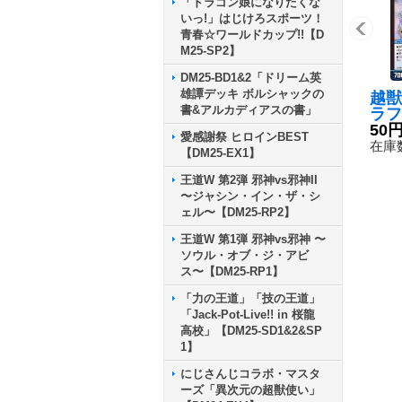
「ドラゴン娘になりたくな
いっ!」はじけろスポーツ！
青春☆ワールドカップ!!【D
M25-SP2】
DM25-BD1&2「ドリーム英
雄譚デッキ ボルシャックの
越獣
書&アルカディアスの書」
ラフ
{RP
50
愛感謝祭 ヒロインBEST
《水
在庫数
【DM25-EX1】
王道W 第2弾 邪神vs邪神II
〜ジャシン・イン・ザ・シ
ェル〜【DM25-RP2】
王道W 第1弾 邪神vs邪神 〜
ソウル・オブ・ジ・アビ
ス〜【DM25-RP1】
「力の王道」「技の王道」
「Jack-Pot-Live!! in 桜龍
高校」【DM25-SD1&2&SP
1】
にじさんじコラボ・マスタ
ーズ「異次元の超獣使い」