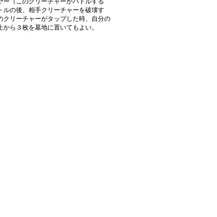
ヤー（このクリーチャーがバトルする
トルの後、相手クリーチャーを破壊す
のクリーチャーがタップした時、自分の
上から３枚を墓地に置いてもよい。