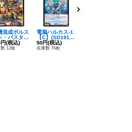
機混成ボルス
電脳ハルカス-1
〔状態B〕カン
〔
ン・バスター
【C】{SD1913/
ゴク入道【U】
ラ
】{P8/Y20}
0円
(税込)
15}《水》
50円
(税込)
{24RP1T8/T12}
150円
(税込)
{R
1
火》
《火》
《
数 12枚
在庫数 76枚
在庫数 1枚
在