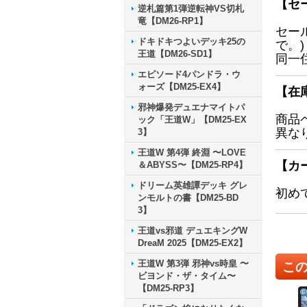
【セ
逆札篇第1弾逆転神VS切札
竜【DM26-RP1】
セー
ドキドキつよいデッキ25の
で。)
王道【DM26-SD1】
同一
エピソード4パンドラ・ウ
ォーズ【DM25-EX4】
【在
邪神爆発デュエナマイトパ
商品
ック「王道W」【DM25-EX
異な
3】
王道W 第4弾 終淵 〜LOVE
【カ
＆ABYSS〜【DM25-RP4】
ドリーム英雄譚デッキ グレ
初め
ンモルトの書【DM25-BD
3】
王道vs邪道 デュエキングW
DreaM 2025【DM25-EX2】
王道W 第3弾 邪神vs時皇 〜
こ
ビヨンド・ザ・タイム〜
【DM25-RP3】