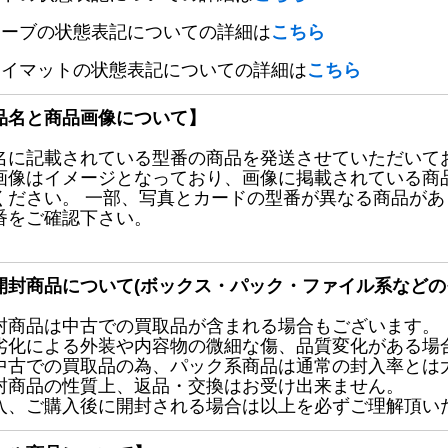
リーブの状態表記についての詳細は
こちら
レイマットの状態表記についての詳細は
こちら
品名と商品画像について】
名に記載されている型番の商品を発送させていただいて
画像はイメージとなっており、画像に掲載されている商
ください。 一部、写真とカードの型番が異なる商品が
番をご確認下さい。
開封商品について(ボックス・パック・ファイル系などの
封商品は中古での買取品が含まれる場合もございます。
劣化による外装や内容物の微細な傷、品質変化がある場
中古での買取品の為、パック系商品は通常の封入率とは
封商品の性質上、返品・交換はお受け出来ません。
入、ご購入後に開封される場合は以上を必ずご理解頂い