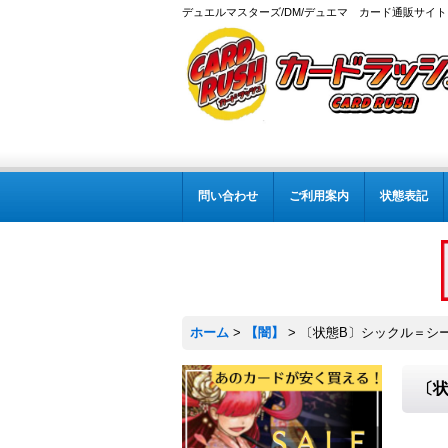
デュエルマスターズ/DM/デュエマ カード通販サイト
問い合わせ
ご利用案内
状態表記
ホーム
>
【闇】
>
〔状態B〕シックル＝シーク【
〔状