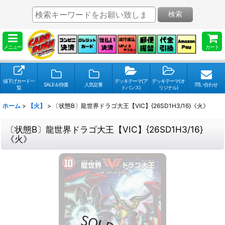
検索
メニュー
カート
値下げカード一
デッキテーマ(ア
デッキテーマ(オ
SALE＆特価
人気定番
問い合わせ
覧
ドバンス)
リジナル)
ホーム
>
【火】
>
〔状態B〕龍世界ドラゴ大王【VIC】{26SD1H3/16}《火》
〔状態B〕龍世界ドラゴ大王【VIC】{26SD1H3/16}
《火》