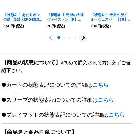
〔状態A-〕あたりポン
〔状態A-〕死滅の大地
〔状態A-〕天風のゲイ
の助【SE】{RP04魔S1
ヴァイストン【R】
ル・ヴェスパー【SR】
秘/S7}《無》
{RP1328/95}《多》
{26SD1P1☆/12}《自
350
円
(税込)
70
円
(税込)
100
円
(税込)
然》
【商品の状態について】
※初めて購入される方は必ずご確
認下さい。
●カードの状態表記についての詳細は
こちら
●スリーブの状態表記についての詳細は
こちら
●プレイマットの状態表記についての詳細は
こちら
【商品名と商品画像について】