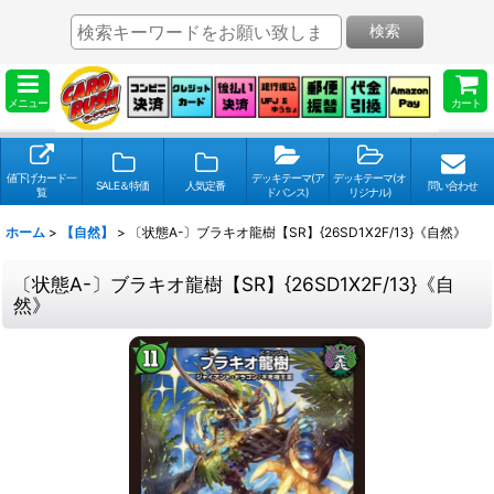
検索
メニュー
カート
値下げカード一
デッキテーマ(ア
デッキテーマ(オ
SALE＆特価
人気定番
問い合わせ
覧
ドバンス)
リジナル)
ホーム
>
【自然】
>
〔状態A-〕ブラキオ龍樹【SR】{26SD1X2F/13}《自然》
〔状態A-〕ブラキオ龍樹【SR】{26SD1X2F/13}《自
然》