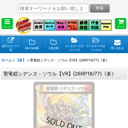
検索
メニュー
カート
値下げカード一
デッキテーマ(ア
デッキテーマ(オ
SALE＆特価
人気定番
問い合わせ
覧
ドバンス)
リジナル)
ホーム
>
【多】
>
聖竜鎧シデンズ・ソウル【VR】{26RP18/77}《多》
聖竜鎧シデンズ・ソウル【VR】{26RP18/77}《多》