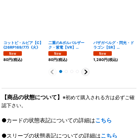
コットピ・ルピア【C】
二重のAボルバルザー
バザガベルグ・閃光・ド
{26RP169/77}《火》
ク・紫電【VR】
ラゴン【SR】
{26RP15/77}《火》
{26EX1N1/N25}《光》
80
円
(税込)
80
円
(税込)
1,280
円
(税込)
【商品の状態について】
※初めて購入される方は必ずご確
認下さい。
●カードの状態表記についての詳細は
こちら
●スリーブの状態表記についての詳細は
こちら