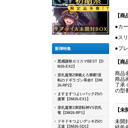
【商
●カ
●ス
●プ
新弾特集
悪感謝祭カリスマBEST【D
【商
M26-EX2】
商品
逆札篇第2弾燃えろ禁断!逆
商品
転のドギラゴン革命!!【DM
了承
26-RP2】
の型
ますますつよいパック25の
援軍【DM26-EX1】
逆札篇第1弾逆転神VS切札
【未
竜【DM26-RP1】
未開
ドキドキつよいデッキ25の
王道【DM26-SD1】
経年