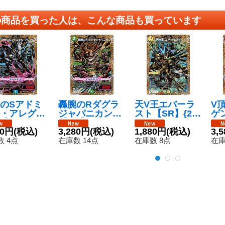
の商品を買った人は、こんな商品も買っています
のSアドミ
轟腕のRダグラ
天V王エバーラ
V
・アレグル
ジャパニカン
スト【SR】{26
ゲン
R】{26RP1
【SR】{26RP1
RP2秘3/秘24}
RP
/秘24}《水》
80円
(税込)
秘10/秘24}《自
3,280円
(税込)
《光》
1,880円
(税込)
《
3,
然》
 4点
在庫数 14点
在庫数 8点
在庫