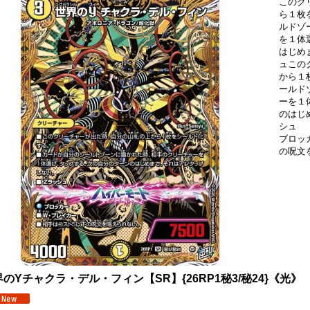
このク
ら１枚
ルドゾ
を１体
はじめ
ュこの
から１
ールド
ーを１
のはじ
シュ
ブロッ
の呪文
のYチャクラ・デル・フィン【SR】{26RP1秘3/秘24}《光》