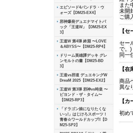
また
エピソード4パンドラ・ウ
未開
ォーズ【DM25-EX4】
ご購
邪神爆発デュエナマイトパ
ック「王道W」【DM25-EX
【セ
3】
王道W 第4弾 終淵 〜LOVE
セー
＆ABYSS〜【DM25-RP4】
で。)
同一
ドリーム英雄譚デッキ グレ
ンモルトの書【DM25-BD
3】
【在
王道vs邪道 デュエキングW
DreaM 2025【DM25-EX2】
商品
異な
王道W 第3弾 邪神vs時皇 〜
ビヨンド・ザ・タイム〜
【DM25-RP3】
【カ
「ドラゴン娘になりたくな
初め
いっ!」はじけろスポーツ！
青春☆ワールドカップ!!【D
M25-SP2】