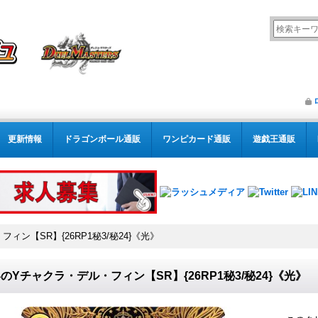
更新情報
ドラゴンボール通販
ワンピカード通販
遊戯王通販
ィン【SR】{26RP1秘3/秘24}《光》
のYチャクラ・デル・フィン【SR】{26RP1秘3/秘24}《光》