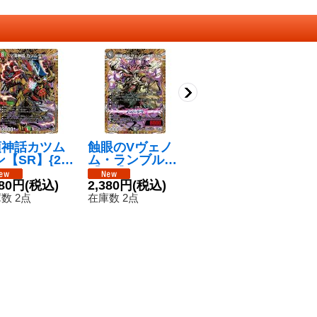
頂神話カツム
蝕眼のVヴェノ
時の団長ミラダ
永
【SR】{26
ム・ランブル
ンテ槍【SR】{2
R
2秘12/秘24}
【SR】{26RP1
6RP2秘8/秘24}
秘
多》
580円
(税込)
秘7/秘24}《闇》
2,380円
(税込)
《多》
4,280円
(税込)
1
数 2点
在庫数 2点
在庫数 21点
在