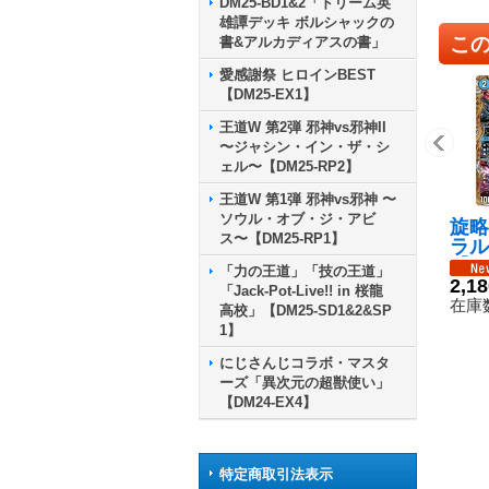
DM25-BD1&2「ドリーム英
雄譚デッキ ボルシャックの
こ
書&アルカディアスの書」
愛感謝祭 ヒロインBEST
【DM25-EX1】
王道W 第2弾 邪神vs邪神II
〜ジャシン・イン・ザ・シ
ェル〜【DM25-RP2】
王道W 第1弾 邪神vs邪神 〜
ソウル・オブ・ジ・アビ
旋略
ス〜【DM25-RP1】
ラル
【S
「力の王道」「技の王道」
秘5
2,1
「Jack-Pot-Live!! in 桜龍
在庫数
高校」【DM25-SD1&2&SP
1】
にじさんじコラボ・マスタ
ーズ「異次元の超獣使い」
【DM24-EX4】
特定商取引法表示