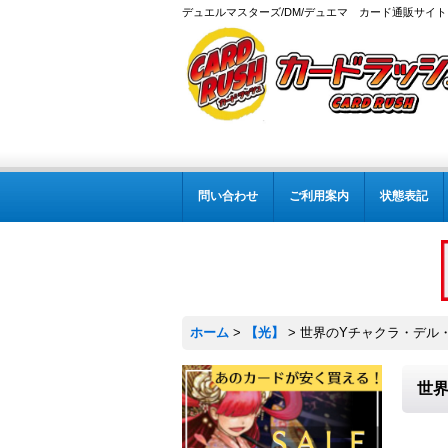
デュエルマスターズ/DM/デュエマ カード通販サイト
問い合わせ
ご利用案内
状態表記
ホーム
>
【光】
>
世界のYチャクラ・デル・フ
世界