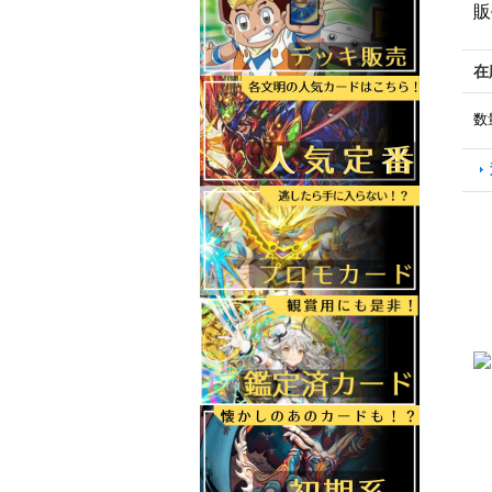
販
在
数