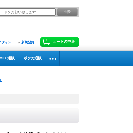
0
カートの中身
ログイン
新規登録
MTG通販
ポケカ通販