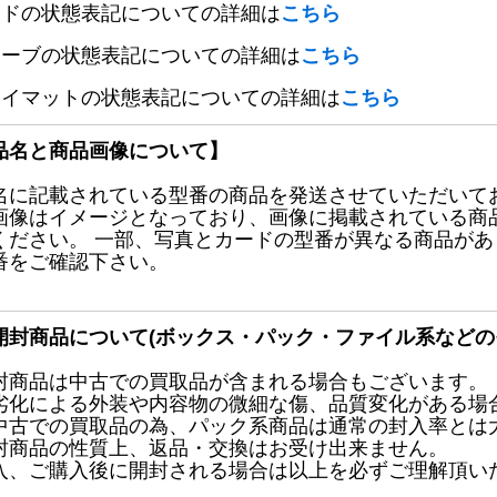
ードの状態表記についての詳細は
こちら
リーブの状態表記についての詳細は
こちら
レイマットの状態表記についての詳細は
こちら
品名と商品画像について】
名に記載されている型番の商品を発送させていただいて
画像はイメージとなっており、画像に掲載されている商
ください。 一部、写真とカードの型番が異なる商品が
番をご確認下さい。
開封商品について(ボックス・パック・ファイル系などの
封商品は中古での買取品が含まれる場合もございます。
劣化による外装や内容物の微細な傷、品質変化がある場
中古での買取品の為、パック系商品は通常の封入率とは
封商品の性質上、返品・交換はお受け出来ません。
入、ご購入後に開封される場合は以上を必ずご理解頂い