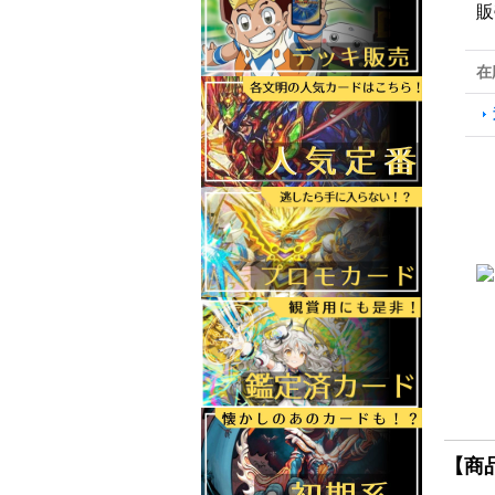
販
在
【商