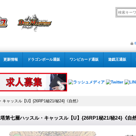
更新情報
ドラゴンボール通販
ワンピカード通販
遊戯王通販
ャッスル【U】{26RP1秘21/秘24}《自然》
塔第七層ハッスル・キャッスル【U】{26RP1秘21/秘24}《自