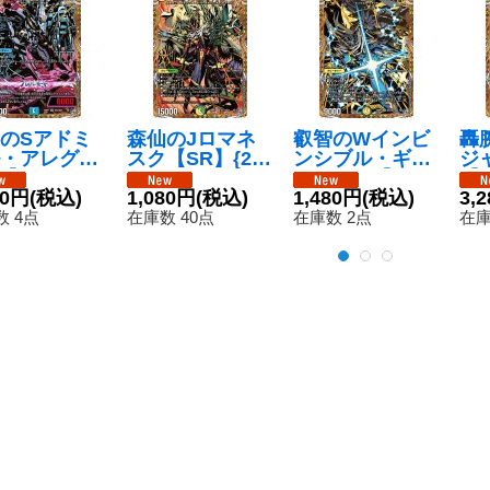
のSアドミ
森仙のJロマネ
叡智のWインビ
轟
・アレグル
スク【SR】{26
ンシブル・ギャ
ジ
R】{26RP1
RP1秘11/秘24}
ラクシー【S
【S
/秘24}《水》
80円
(税込)
《多》
1,080円
(税込)
R】{26RP1秘2/
1,480円
(税込)
秘1
3,
秘24}《光》
然
 4点
在庫数 40点
在庫数 2点
在庫