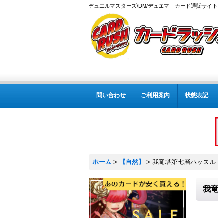
デュエルマスターズ/DM/デュエマ カード通販サイト
問い合わせ
ご利用案内
状態表記
ホーム
>
【自然】
>
我竜塔第七層ハッスル・キ
我竜