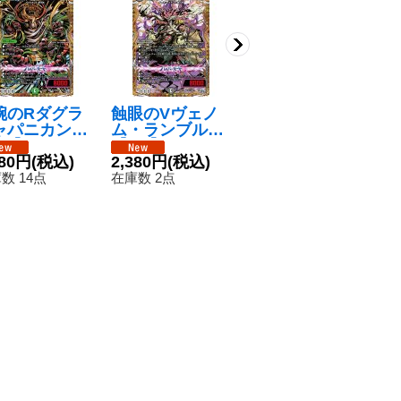
腕のRダグラ
蝕眼のVヴェノ
世界のYチャク
R
ャパニカン
ム・ランブル
ラ・デル・フィ
R
R】{26RP1
【SR】{26RP1
ン【SR】{26RP
5
0/秘24}《自
280円
(税込)
秘7/秘24}《闇》
2,380円
(税込)
1秘3/秘24}
6,480円
(税込)
1
》
《光》
数 14点
在庫数 2点
在庫数 15点
在