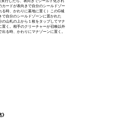
は実行したら、表向きでシールド化され
のカードが表向きで自分のシールドゾー
れる時、かわりに墓地に置く）このG城
きで自分のシールドゾーンに置かれた
分の山札の上から１枚をタップしてマナ
に置く。相手のクリーチャーが召喚以外
で出る時、かわりにマナゾーンに置く。
然》