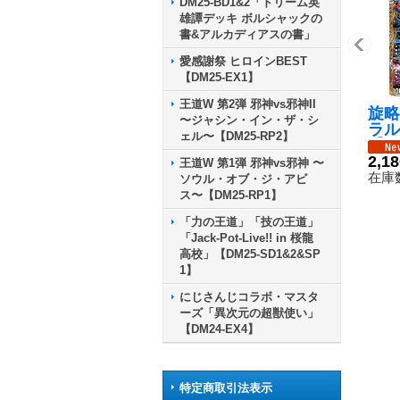
DM25-BD1&2「ドリーム英
雄譚デッキ ボルシャックの
書&アルカディアスの書」
愛感謝祭 ヒロインBEST
【DM25-EX1】
王道W 第2弾 邪神vs邪神II
旋略
〜ジャシン・イン・ザ・シ
ラル
ェル〜【DM25-RP2】
【S
秘5
2,1
王道W 第1弾 邪神vs邪神 〜
在庫数
ソウル・オブ・ジ・アビ
ス〜【DM25-RP1】
「力の王道」「技の王道」
「Jack-Pot-Live!! in 桜龍
高校」【DM25-SD1&2&SP
1】
にじさんじコラボ・マスタ
ーズ「異次元の超獣使い」
【DM24-EX4】
特定商取引法表示