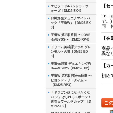
【セ
エピソード4パンドラ・ウ
ォーズ【DM25-EX4】
セー
邪神爆発デュエナマイトパ
で。)
ック「王道W」【DM25-EX
同一
3】
王道W 第4弾 終淵 〜LOVE
【在
＆ABYSS〜【DM25-RP4】
ドリーム英雄譚デッキ グレ
商品
ンモルトの書【DM25-BD
異な
3】
王道vs邪道 デュエキングW
【カ
DreaM 2025【DM25-EX2】
初め
王道W 第3弾 邪神vs時皇 〜
ビヨンド・ザ・タイム〜
【DM25-RP3】
「ドラゴン娘になりたくな
いっ!」はじけろスポーツ！
青春☆ワールドカップ!!【D
こ
M25-SP2】