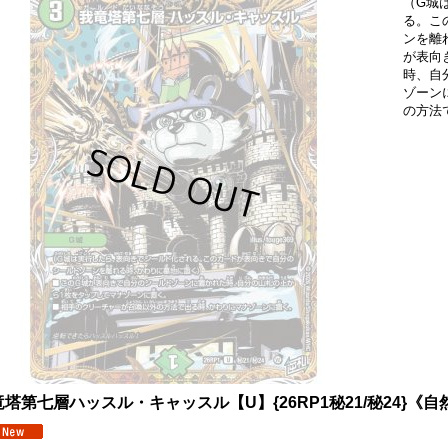
（G城
る。こ
ンを離
が表向
時、自
ゾーン
の方法
塔第七層ハッスル・キャッスル【U】{26RP1秘21/秘24}《自