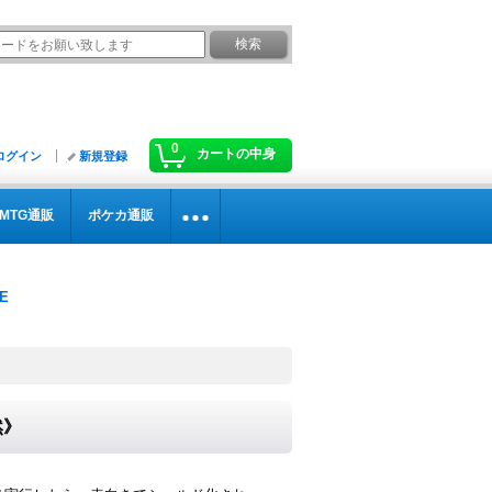
0
カートの中身
ログイン
新規登録
MTG通販
ポケカ通販
然》