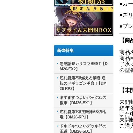
●カ
●ス
●プ
【商
新弾特集
商品
商品
了承
悪感謝祭カリスマBEST【D
M26-EX2】
の型
逆札篇第2弾燃えろ禁断!逆
転のドギラゴン革命!!【DM
26-RP2】
【未
ますますつよいパック25の
未開
援軍【DM26-EX1】
経年
逆札篇第1弾逆転神VS切札
また
竜【DM26-RP1】
未開
ご購
ドキドキつよいデッキ25の
王道【DM26-SD1】