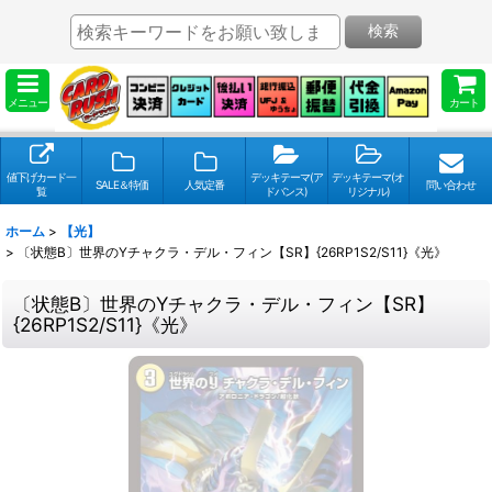
検索
メニュー
カート
値下げカード一
デッキテーマ(ア
デッキテーマ(オ
SALE＆特価
人気定番
問い合わせ
覧
ドバンス)
リジナル)
ホーム
>
【光】
>
〔状態B〕世界のYチャクラ・デル・フィン【SR】{26RP1S2/S11}《光》
〔状態B〕世界のYチャクラ・デル・フィン【SR】
{26RP1S2/S11}《光》