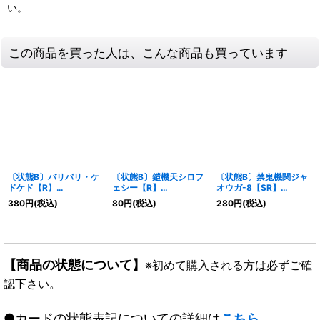
い。
この商品を買った人は、こんな商品も買っています
〔状態B〕バリバリ・ケ
〔状態B〕鎧機天シロフ
〔状態B〕禁鬼機関ジャ
ドケド【R】
ェシー【R】
オウガ-8【SR】
{RP1617/95}《闇》
{26SD1R7/12}《光》
{26EX212/89}《多》
380
円
(税込)
80
円
(税込)
280
円
(税込)
【商品の状態について】
※初めて購入される方は必ずご確
認下さい。
●カードの状態表記についての詳細は
こちら