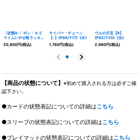
〔状態A-〕ボン・キゴ
サイバー・チューン
ウルの天宝【R】
マイム/♪やせ蛙ラッキー
【-】{P66/Y17}《水》
{P82/Y25}《光》
ナンバーここにあり
20,800
円
(税込)
1,780
円
(税込)
2,980
円
(税込)
【R】{P69/Y23}《水》
【商品の状態について】
※初めて購入される方は必ずご確
認下さい。
●カードの状態表記についての詳細は
こちら
●スリーブの状態表記についての詳細は
こちら
●プレイマットの状態表記についての詳細は
こちら