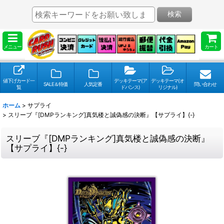
検索
メニュー
カート
値下げカード一
デッキテーマ(ア
デッキテーマ(オ
SALE＆特価
人気定番
問い合わせ
覧
ドバンス)
リジナル)
ホーム
>
サプライ
>
スリーブ『[DMPランキング]真気楼と誠偽感の決断』【サプライ】{-}
スリーブ『[DMPランキング]真気楼と誠偽感の決断』
【サプライ】{-}