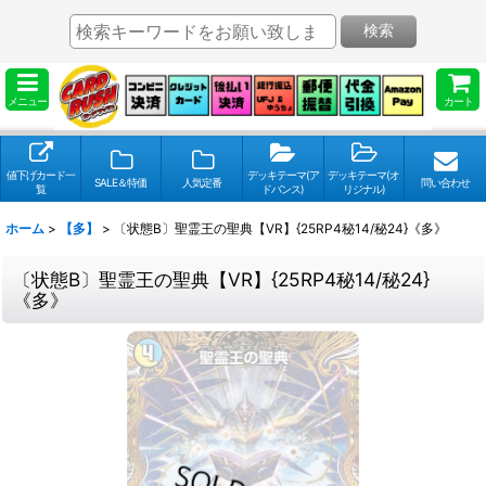
検索
メニュー
カート
値下げカード一
デッキテーマ(ア
デッキテーマ(オ
SALE＆特価
人気定番
問い合わせ
覧
ドバンス)
リジナル)
ホーム
>
【多】
>
〔状態B〕聖霊王の聖典【VR】{25RP4秘14/秘24}《多》
〔状態B〕聖霊王の聖典【VR】{25RP4秘14/秘24}
《多》