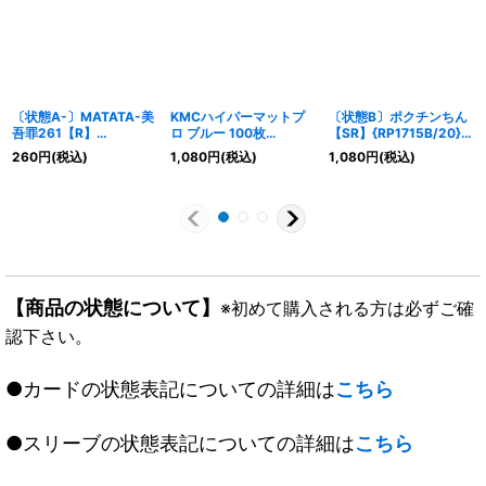
〔状態A-〕MATATA-美
KMCハイパーマットプ
〔状態B〕ポクチンちん
吾罪261【R】
ロ ブルー 100枚
【SR】{RP1715B/20}
{25EX322/80}《自
(66×91)【サプライ】
《無》
260
円
(税込)
1,080
円
(税込)
1,080
円
(税込)
然》
{-}
【商品の状態について】
※初めて購入される方は必ずご確
認下さい。
●カードの状態表記についての詳細は
こちら
●スリーブの状態表記についての詳細は
こちら