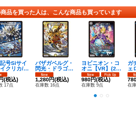
の商品を買った人は、こんな商品も買っています
記号Siサイ
バザガベルグ・
ヨビニオン・コ
ガ
イクリカ/ザ
閃光・ドラゴン
オニ【VR】{26
ェ
ィアン・サ
【SR】{26EX1
EX1N7/N25}
コ
【VR】{26
円
(税込)
N1/N25}《光》
1,280円
(税込)
《闇》
980円
(税込)
ー【
78
N9/N25}
1N
 17点
在庫数 16点
在庫数 9点
在庫
》