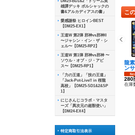
DM25-BD1&2「ドリーム英
雄譚デッキ ボルシャックの
こ
書&アルカディアスの書」
愛感謝祭 ヒロインBEST
【DM25-EX1】
王道W 第2弾 邪神vs邪神II
〜ジャシン・イン・ザ・シ
ェル〜【DM25-RP2】
王道W 第1弾 邪神vs邪神 〜
ソウル・オブ・ジ・アビ
龍素
ス〜【DM25-RP1】
ンサ
ーデ
「力の王道」「技の王道」
イン
280
「Jack-Pot-Live!! in 桜龍
EX1
在庫数
高校」【DM25-SD1&2&SP
《多
1】
にじさんじコラボ・マスタ
ーズ「異次元の超獣使い」
【DM24-EX4】
特定商取引法表示