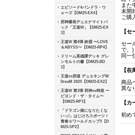
また
エピソード4パンドラ・ウ
未開
ォーズ【DM25-EX4】
ご購
邪神爆発デュエナマイトパ
ック「王道W」【DM25-EX
【セ
3】
王道W 第4弾 終淵 〜LOVE
セー
＆ABYSS〜【DM25-RP4】
で。)
同一
ドリーム英雄譚デッキ グレ
ンモルトの書【DM25-BD
3】
【在
王道vs邪道 デュエキングW
DreaM 2025【DM25-EX2】
商品
異な
王道W 第3弾 邪神vs時皇 〜
ビヨンド・ザ・タイム〜
【DM25-RP3】
【カ
「ドラゴン娘になりたくな
初め
いっ!」はじけろスポーツ！
青春☆ワールドカップ!!【D
M25-SP2】