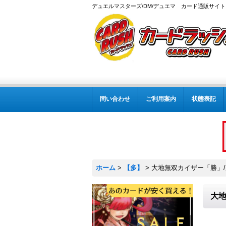
デュエルマスターズ/DM/デュエマ カード通販サイト
問い合わせ
ご利用案内
状態表記
ホーム
>
【多】
>
大地無双カイザー「勝」/勝利
大地