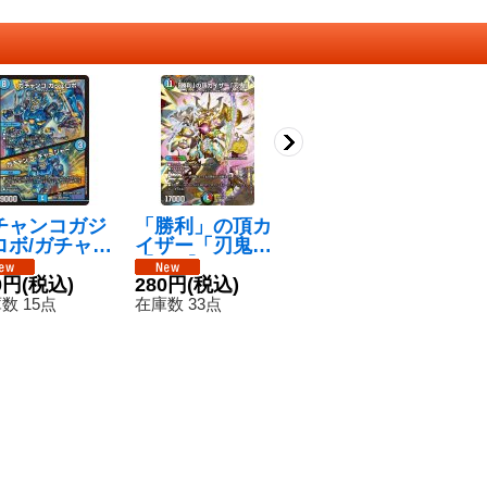
チャンコガジ
「勝利」の頂カ
超神龍バイラ
デ
ロボ/ガチャン
イザー「刃鬼」
ス・カースド
チ
・チャージャ
【VIC】{26SD1
【SR】{26SD1
{
VR】{26EX
0円
(税込)
L1☆/12}《多》
280円
(税込)
L6/12}《自然》
180円
(税込)
5
4
6/N25}《水》
数 15点
在庫数 33点
在庫数 110点
在