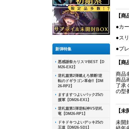
【商
●カ
●ス
●プ
新弾特集
悪感謝祭カリスマBEST【D
【商
M26-EX2】
商品
逆札篇第2弾燃えろ禁断!逆
商品
転のドギラゴン革命!!【DM
了承
26-RP2】
の型
ますますつよいパック25の
援軍【DM26-EX1】
逆札篇第1弾逆転神VS切札
【未
竜【DM26-RP1】
未開
ドキドキつよいデッキ25の
王道【DM26-SD1】
経年