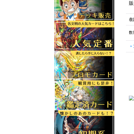
販
在
数