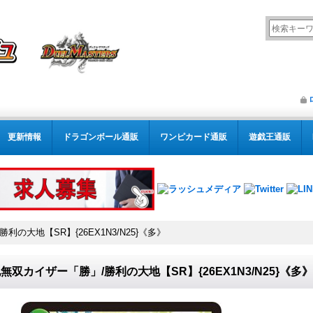
更新情報
ドラゴンボール通販
ワンピカード通販
遊戯王通販
の大地【SR】{26EX1N3/N25}《多》
無双カイザー「勝」/勝利の大地【SR】{26EX1N3/N25}《多》