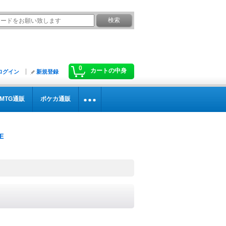
0
カートの中身
ログイン
新規登録
MTG通販
ポケカ通販