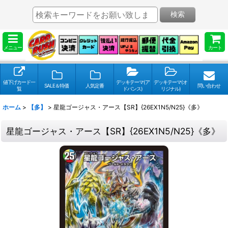
検索
メニュー
カート
値下げカード一
デッキテーマ(ア
デッキテーマ(オ
SALE＆特価
人気定番
問い合わせ
覧
ドバンス)
リジナル)
ホーム
>
【多】
>
星龍ゴージャス・アース【SR】{26EX1N5/N25}《多》
星龍ゴージャス・アース【SR】{26EX1N5/N25}《多》