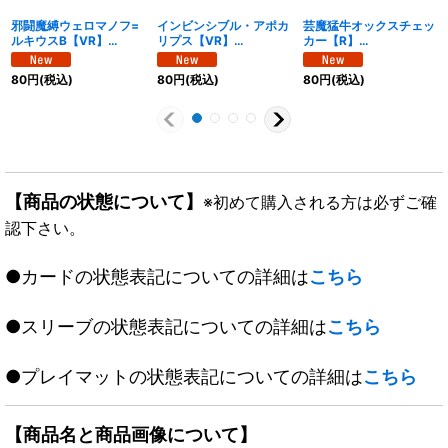
邪闘魔縛ウェロマノフ=
インビンシブル・アポカ
芸魔猛牛オックスチェッ
ルキウスB【VR】
リプス【VR】
カー【R】
{26EX1N14/N25}
{26EX1N11/N25}
{26EX1N24/N25}
《多》
《多》
《多》
80
円
(税込)
80
円
(税込)
80
円
(税込)
【商品の状態について】
※初めて購入される方は必ずご確
認下さい。
●カードの状態表記についての詳細は
こちら
●スリーブの状態表記についての詳細は
こちら
●プレイマットの状態表記についての詳細は
こちら
【商品名と商品画像について】