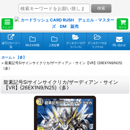
検索
メニュー
カート
値下げカード一
デッキテーマ(ア
デッキテーマ(オ
SALE＆特価
人気定番
問い合わせ
覧
ドバンス)
リジナル)
ホーム
>
【多】
>
龍素記号Siサインサイクリカ/ザーディアン・サイン【VR】{26EX1N9/N25}
《多》
龍素記号Siサインサイクリカ/ザーディアン・サイン
【VR】{26EX1N9/N25}《多》