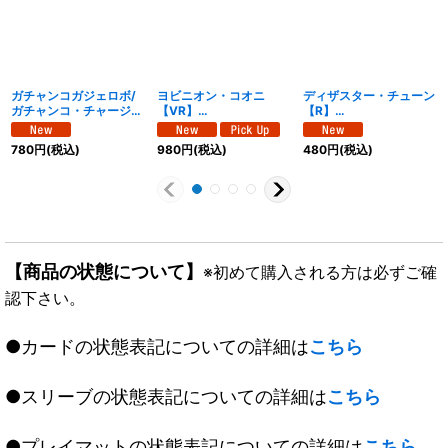
ガチャンコガジェロボ/
ヨビニオン・コオニ
ディザスター・チューン
ガチャンコ・チャージャ
【VR】
【R】
ー【VR】
{26EX1N7/N25}《闇》
{26EX1N25/N25}
{26EX1N6/N25}《水》
《多》
780
円
(税込)
980
円
(税込)
480
円
(税込)
【商品の状態について】
※初めて購入される方は必ずご確
認下さい。
●カードの状態表記についての詳細は
こちら
●スリーブの状態表記についての詳細は
こちら
●プレイマットの状態表記についての詳細は
こちら