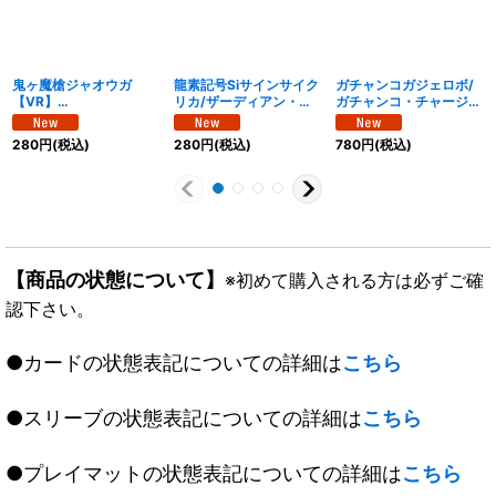
鬼ヶ魔槍ジャオウガ
龍素記号Siサインサイク
ガチャンコガジェロボ/
【VR】
リカ/ザーディアン・サ
ガチャンコ・チャージャ
{26EX1N12/N25}
イン【VR】
ー【VR】
《多》
{26EX1N9/N25}《多》
{26EX1N6/N25}《水》
280
円
(税込)
280
円
(税込)
780
円
(税込)
【商品の状態について】
※初めて購入される方は必ずご確
認下さい。
●カードの状態表記についての詳細は
こちら
●スリーブの状態表記についての詳細は
こちら
●プレイマットの状態表記についての詳細は
こちら