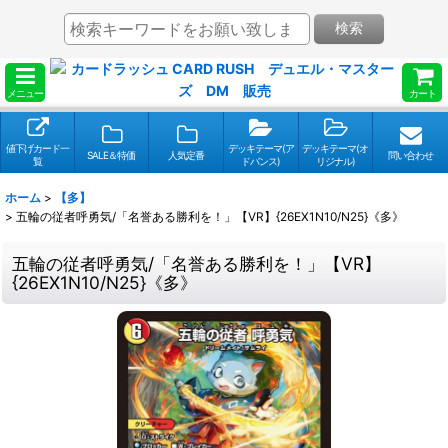
検索
メニュー
カート
値下げカード一
デッキテーマ(ア
デッキテーマ(オ
SALE＆特価
人気定番
問い合わせ
覧
ドバンス)
リジナル)
ホーム
>
【多】
>
五輪の従者呼勇気/「名誉ある勝利を！」【VR】{26EX1N10/N25}《多》
五輪の従者呼勇気/「名誉ある勝利を！」【VR】
{26EX1N10/N25}《多》