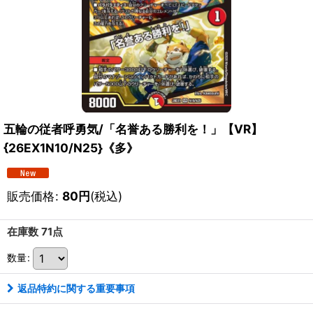
五輪の従者呼勇気/「名誉ある勝利を！」【VR】
{26EX1N10/N25}《多》
販売価格
:
80
円
(税込)
在庫数 71点
数量
:
返品特約に関する重要事項