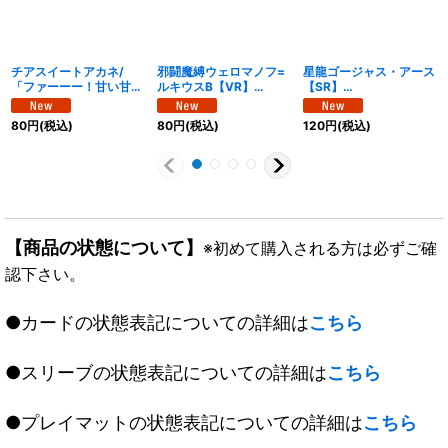
チアスイートアカネ/
邪闘魔縛ウェロマノフ=
星龍ゴージャス・アース
「ファーーー！甘い甘
ルキウスB【VR】
【SR】
い!!」【R】
{26EX1N14/N25}
{26EX1N5/N25}《多》
{26EX1N21/N25}《自
《多》
80
円
(税込)
80
円
(税込)
120
円
(税込)
然》
【商品の状態について】
※初めて購入される方は必ずご確
認下さい。
●カードの状態表記についての詳細は
こちら
●スリーブの状態表記についての詳細は
こちら
●プレイマットの状態表記についての詳細は
こちら