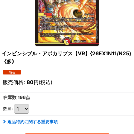
インビンシブル・アポカリプス【VR】{26EX1N11/N25}
《多》
販売価格
:
80
円
(税込)
在庫数 196点
数量
:
返品特約に関する重要事項