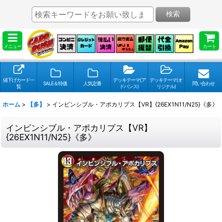
検索
メニュー
カート
値下げカード一
デッキテーマ(ア
デッキテーマ(オ
SALE＆特価
人気定番
問い合わせ
覧
ドバンス)
リジナル)
ホーム
>
【多】
>
インビンシブル・アポカリプス【VR】{26EX1N11/N25}《多》
インビンシブル・アポカリプス【VR】
{26EX1N11/N25}《多》