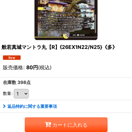
般若真城マントラ丸【R】{26EX1N22/N25}《多》
販売価格
:
80
円
(税込)
在庫数 398点
数量
:
返品特約に関する重要事項
カートに入れる