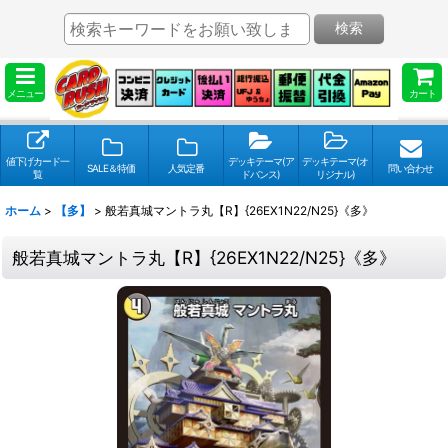
検索
メニュー
カート
値下げカード一
デッキテーマ(ア
デッキテーマ(オ
SALE＆特価
人気定番
問い合わせ
覧
ドバンス)
リジナル)
ホーム
>
【多】
>
般若真城マントラ丸【R】{26EX1N22/N25}《多》
般若真城マントラ丸【R】{26EX1N22/N25}《多》