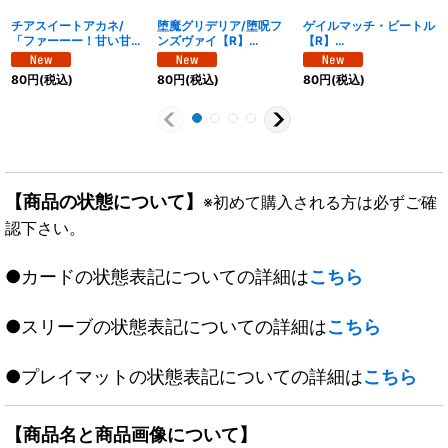
チアスイートアカネ/
堕魔グリデリア/堕呪フ
ゲイルマッチ・ビートル
「ファーーー！甘い甘
ンズヴァイ【R】
【R】
い!!」【R】
{26EX1N19/N25}
{26EX1N20/N25}《自
{26EX1N21/N25}《自
《多》
然》
80
円
(税込)
80
円
(税込)
80
円
(税込)
然》
【商品の状態について】
※初めて購入される方は必ずご確
認下さい。
●カードの状態表記についての詳細は
こちら
●スリーブの状態表記についての詳細は
こちら
●プレイマットの状態表記についての詳細は
こちら
【商品名と商品画像について】