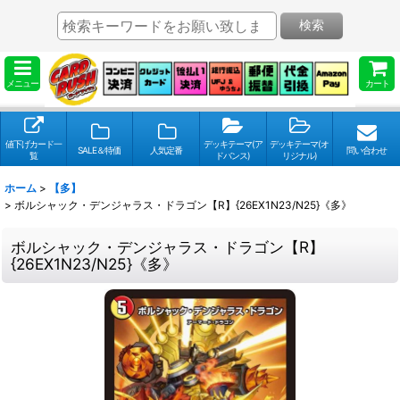
検索
メニュー
カート
値下げカード一
デッキテーマ(ア
デッキテーマ(オ
SALE＆特価
人気定番
問い合わせ
覧
ドバンス)
リジナル)
ホーム
>
【多】
>
ボルシャック・デンジャラス・ドラゴン【R】{26EX1N23/N25}《多》
ボルシャック・デンジャラス・ドラゴン【R】
{26EX1N23/N25}《多》