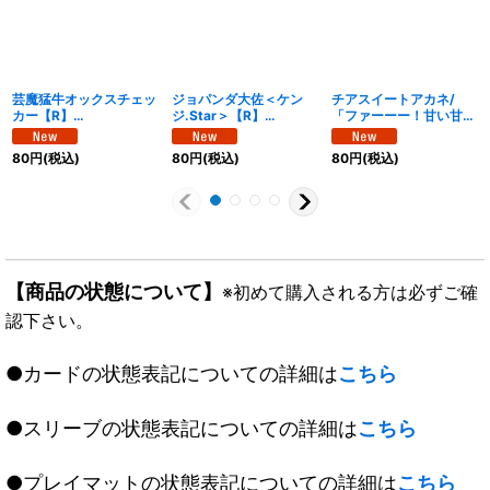
芸魔猛牛オックスチェッ
ジョパンダ大佐＜ケン
チアスイートアカネ/
カー【R】
ジ.Star＞【R】
「ファーーー！甘い甘
{26EX1N24/N25}
{26EX1N18/N25}
い!!」【R】
《多》
《闇》
{26EX1N21/N25}《自
80
円
(税込)
80
円
(税込)
80
円
(税込)
然》
【商品の状態について】
※初めて購入される方は必ずご確
認下さい。
●カードの状態表記についての詳細は
こちら
●スリーブの状態表記についての詳細は
こちら
●プレイマットの状態表記についての詳細は
こちら